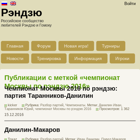
Войти
Рэндзю
Российское сообщество
любителей Рэндзю и Гомоку
Главная
Форум
Новая игра!
Турниры
Новости
Тренировка
Информация
Игроки
Публикации с меткой «чемпионат
Москвы по рэндзю 2016»
Чемпионат Москвы 2016 по рэндзю:
партия Таранников-Данилин
kicker
Рубрика:
Разбор партий
,
Чемпионаты
. Метки:
Данилин Иван
,
Таранников Юрий
,
чемпионат Москвы по рэндзю 2016
Просмотров: 1 362
15.12.2016
Данилин-Макаров
Toxaz
Рубрика:
Разбор партий
. Метки:
Иван Данилин
,
Павел Макаров
,