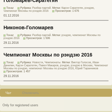
Голомарев-Сиратегян
Toxaz
Рубрика:
Разбор партий
. Метки:
Карэн Сиратегян
,
рэндзю
,
чемпионат Москвы по рэндзю 2016
Просмотров: 1 676
01.12.2016
Никонов-Голомарев
Toxaz
Рубрика:
Разбор партий
. Метки:
рэндзю
,
чемпионат Москвы по
рэндзю 2016
Просмотров: 1 506
29.11.2016
Чемпионат Москвы по рэндзю 2016
Toxaz
Рубрика:
Новости
,
Чемпионаты
. Метки:
Виктор Голосов
,
Иван
Данилин
,
Карэн Сиратегян
,
Павел Макаров
,
рэндзю
,
рэндзю в Москве
,
Чемпионат
Москвы по рэндзю
,
чемпионат Москвы по рэндзю 2016
,
Юрий Таранников
Просмотров: 1 457
29.11.2016
Чат
Отключить
Only for registered users