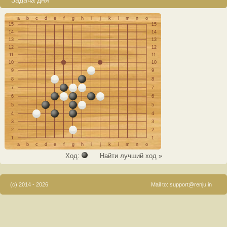
Задача дня
a
b
c
d
e
f
g
h
i
j
k
l
m
n
o
15
15
14
14
13
13
12
12
11
11
10
10
9
9
8
8
7
7
6
6
5
5
4
4
3
3
2
2
1
1
a
b
c
d
e
f
g
h
i
j
k
l
m
n
o
Ход:
Найти лучший ход »
(c) 2014 - 2026
Mail to:
support@renju.in