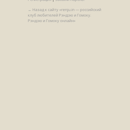
← Назад к сайту «renju.in — российский
клуб любителей Рэндзю и Гомоку.
Рэндзю и Гомоку онлайн»