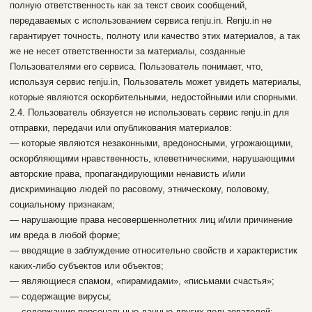
полную ответственность как за текст своих сообщений,
передаваемых с использованием сервиса renju.in. Renju.in не
гарантирует точность, полноту или качество этих материалов, а так
же не несет ответственности за материалы, созданные
Пользователями его сервиса. Пользователь понимает, что,
используя сервис renju.in, Пользователь может увидеть материалы,
которые являются оскорбительными, недостойными или спорными.
2.4. Пользователь обязуется не использовать сервис renju.in для
отправки, передачи или опубликования материалов:
— которые являются незаконными, вредоносными, угрожающими,
оскорбляющими нравственность, клеветническими, нарушающими
авторские права, пропагандирующими ненависть и/или
дискриминацию людей по расовому, этническому, половому,
социальному признакам;
— нарушающие права несовершеннолетних лиц и/или причинение
им вреда в любой форме;
— вводящие в заблуждение относительно свойств и характеристик
каких-либо субъектов или объектов;
— являющиеся спамом, «пирамидами», «письмами счастья»;
— содержащие вирусы;
— содержащие персональные данные других пользователей;