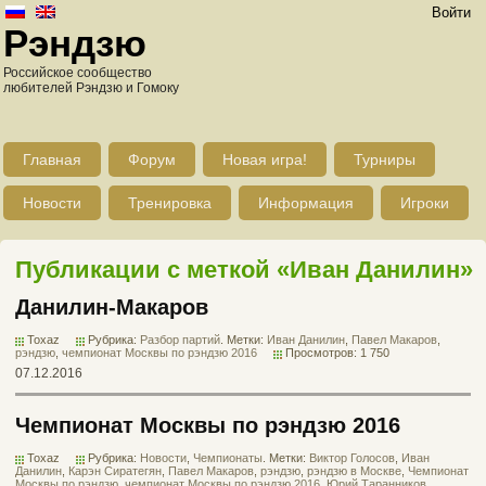
Войти
Рэндзю
Российское сообщество
любителей Рэндзю и Гомоку
Главная
Форум
Новая игра!
Турниры
Новости
Тренировка
Информация
Игроки
Публикации с меткой «Иван Данилин»
Данилин-Макаров
Toxaz
Рубрика:
Разбор партий
. Метки:
Иван Данилин
,
Павел Макаров
,
рэндзю
,
чемпионат Москвы по рэндзю 2016
Просмотров: 1 750
07.12.2016
Чемпионат Москвы по рэндзю 2016
Toxaz
Рубрика:
Новости
,
Чемпионаты
. Метки:
Виктор Голосов
,
Иван
Данилин
,
Карэн Сиратегян
,
Павел Макаров
,
рэндзю
,
рэндзю в Москве
,
Чемпионат
Москвы по рэндзю
,
чемпионат Москвы по рэндзю 2016
,
Юрий Таранников