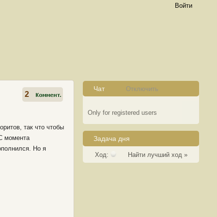
Войти
Чат
Отключить
2
Only for registered users
оритов, так что чтобы
 С момента
Задача дня
ополнился. Но я
Ход:
Найти лучший ход »