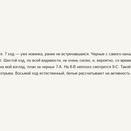
я. 7 ход — уже новинка, ранее не встречавшаяся. Черные с самого нача
ят. Шестой ход, по всей видимости, не очень силен, и, вероятно, со вре
а мой взгляд, план за черных 7-А. На 8-В неплохо смотрится 9-С. Такой
отрыва. Восьмой ход естественный, белые рассчитывают на активность 