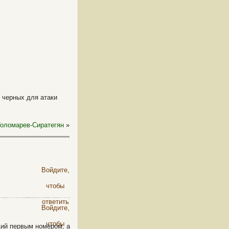
 черных для атаки
Голомарев-Сиратегян
»
Войдите,
чтобы
ответить
Войдите,
чтобы
ющий первым номером, а