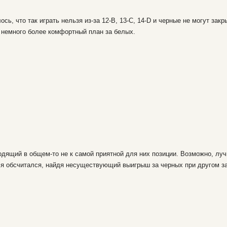
сь, что так играть нельзя из-за 12-В, 13-С, 14-D и черные не могут зак
-А немного более комфортный план за белых.
одящий в общем-то не к самой приятной для них позиции. Возможно, луч
т я обсчитался, найдя несуществующий выигрыш за черных при другом з