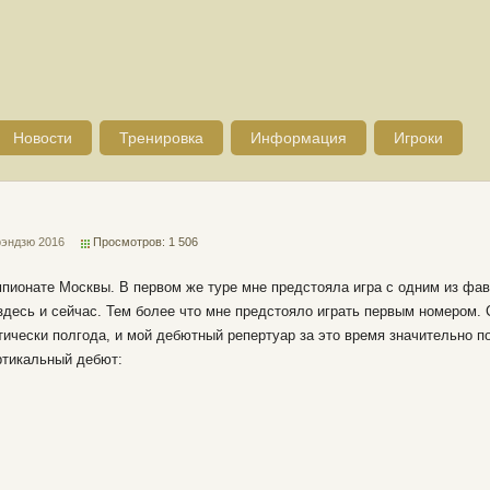
Новости
Тренировка
Информация
Игроки
рэндзю 2016
Просмотров: 1 506
мпионате Москвы. В первом же туре мне предстояла игра с одним из фав
 здесь и сейчас. Тем более что мне предстояло играть первым номером.
чески полгода, и мой дебютный репертуар за это время значительно п
ртикальный дебют: