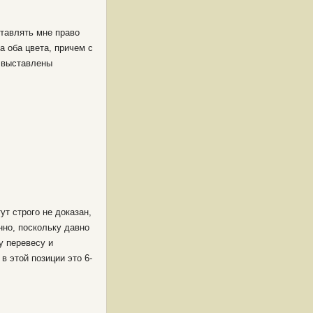
ставлять мне право
а оба цвета, причем с
и выставлены
ут строго не доказан,
нно, поскольку давно
у перевесу и
 этой позиции это 6-