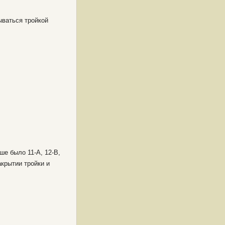
рываться тройкой
ше было 11-А, 12-В,
акрытии тройки и