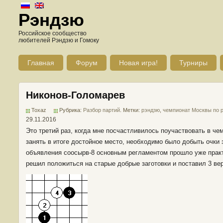
Рэндзю
Российское сообщество
любителей Рэндзю и Гомоку
Главная
Форум
Новая игра!
Турниры
Никонов-Голомарев
Toxaz
Рубрика:
Разбор партий
. Метки:
рэндзю
,
чемпионат Москвы по 
29.11.2016
Это третий раз, когда мне посчастливилось поучаствовать в че
занять в итоге достойное место, необходимо было добыть очки
объявления соосырв-8 основным регламентом прошло уже практи
решил положиться на старые добрые заготовки и поставил 3 ве