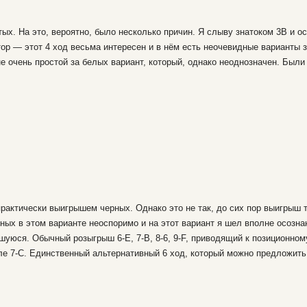
тых. На это, вероятно, было несколько причин. Я слыву знатоком 3В и о
ор — этот 4 ход весьма интересен и в нём есть неочевидные варианты з
не очень простой за белых вариант, который, однако неоднозначен. Был
 практически выигрышем черных. Однако это не так, до сих пор выигрыш т
ных в этом варианте неоспоримо и на этот вариант я шел вполне осозна
шуюся. Обычный розыгрыш 6-E, 7-B, 8-6, 9-F, приводящий к позиционном
е 7-С. Единственный альтернативный 6 ход, который можно предложить в