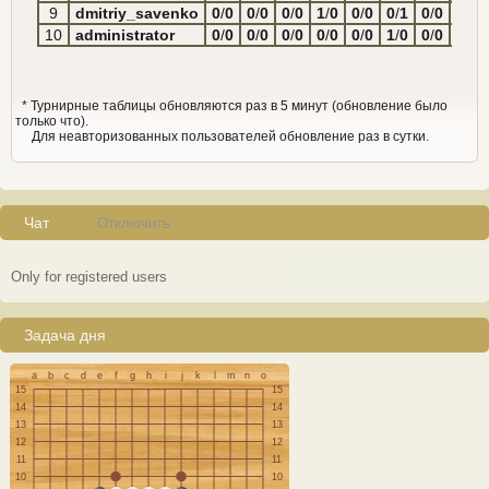
9
dmitriy_savenko
0
/
0
0
/
0
0
/
0
1
/
0
0
/
0
0
/
1
0
/
0
1
/
0
10
administrator
0
/
0
0
/
0
0
/
0
0
/
0
0
/
0
1
/
0
0
/
0
1
/
0
* Турнирные таблицы обновляются раз в 5 минут (обновление было
только что).
Для неавторизованных пользователей обновление раз в сутки.
Чат
Отключить
Only for registered users
Задача дня
a
b
c
d
e
f
g
h
i
j
k
l
m
n
o
15
15
14
14
13
13
12
12
11
11
10
10