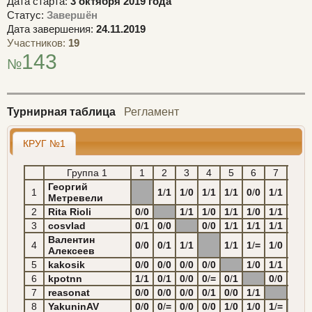
Дата старта:
3 октября 2019 года
Статус:
Завершён
Дата завершения:
24.11.2019
Участников:
19
143
№
Турнирная таблица
Регламент
КРУГ №1
Группа 1
1
2
3
4
5
6
7
8
Георгий
1
1
/
1
1
/
0
1
/
1
1
/
1
0
/
0
1
/
1
1
/
1
Метревели
2
Rita Rioli
0
/
0
1
/
1
1
/
0
1
/
1
1
/
0
1
/
1
1
/
=
3
cosvlad
0
/
1
0
/
0
0
/
0
1
/
1
1
/
1
1
/
1
1
/
1
Валентин
4
0
/
0
0
/
1
1
/
1
1
/
1
1
/
=
1
/
0
1
/
1
Алексеев
5
kakosik
0
/
0
0
/
0
0
/
0
0
/
0
1
/
0
1
/
1
0
/
1
6
kpotnn
1
/
1
0
/
1
0
/
0
0
/
=
0
/
1
0
/
0
0
/
1
7
reasonat
0
/
0
0
/
0
0
/
0
0
/
1
0
/
0
1
/
1
0
/
=
8
YakuninAV
0
/
0
0
/
=
0
/
0
0
/
0
1
/
0
1
/
0
1
/
=