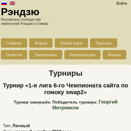
Войти
Рэндзю
Российское сообщество
любителей Рэндзю и Гомоку
Главная
Форум
Новая игра!
Турниры
Новости
Тренировка
Информация
Игроки
Турниры
Турнир «1-я лига 6-го Чемпионата сайта по
гомоку swap2»
Георгий
Турнир завершён. Победитель турнира:
Метревели
Тип:
Личный