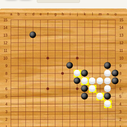
a
b
c
d
e
f
g
h
i
j
k
l
m
n
o
15
15
14
14
13
13
12
12
11
11
10
10
9
9
8
8
7
7
6
6
5
5
4
4
3
3
2
2