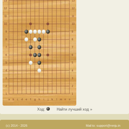
13
13
12
12
11
11
10
10
9
9
8
8
7
7
6
6
5
5
4
4
3
3
2
2
1
1
a
b
c
d
e
f
g
h
i
j
k
l
m
n
o
Ход:
Найти лучший ход »
(c) 2014 - 2026
Mail to:
support@renju.in