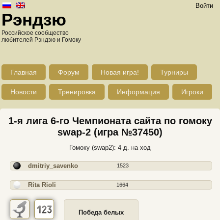
Войти
Рэндзю
Российское сообщество
любителей Рэндзю и Гомоку
Главная
Форум
Новая игра!
Турниры
Новости
Тренировка
Информация
Игроки
1-я лига 6-го Чемпионата сайта по гомоку
swap-2 (игра №37450)
Гомоку (swap2): 4 д. на ход
dmitriy_savenko
1523
Rita Rioli
1664
Победа белых