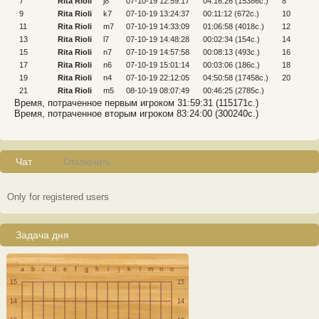
7
Rita Rioli
j8
07-10-19 12:59:17
04:16:26 (15386c.)
8
9
Rita Rioli
k7
07-10-19 13:24:37
00:11:12 (672c.)
10
11
Rita Rioli
m7
07-10-19 14:33:09
01:06:58 (4018c.)
12
13
Rita Rioli
l7
07-10-19 14:48:28
00:02:34 (154c.)
14
15
Rita Rioli
n7
07-10-19 14:57:58
00:08:13 (493c.)
16
17
Rita Rioli
n6
07-10-19 15:01:14
00:03:06 (186c.)
18
19
Rita Rioli
n4
07-10-19 22:12:05
04:50:58 (17458c.)
20
21
Rita Rioli
m5
08-10-19 08:07:49
00:46:25 (2785c.)
Время, потраченное первым игроком 31:59:31 (115171c.)
Время, потраченное вторым игроком 83:24:00 (300240c.)
Чат
Отключить
Only for registered users
Задача дня
a
b
c
d
e
f
g
h
i
j
k
l
m
n
o
15
15
14
14