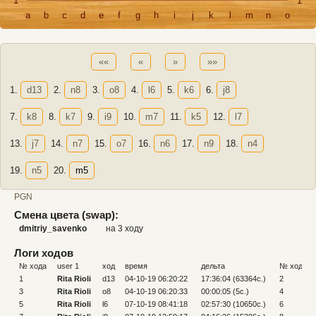
1
1
a
b
c
d
e
f
g
h
i
j
k
l
m
n
o
««
«
»
»»
1.
d13
2.
n8
3.
o8
4.
l6
5.
k6
6.
j8
7.
k8
8.
k7
9.
i9
10.
m7
11.
k5
12.
l7
13.
j7
14.
n7
15.
o7
16.
n6
17.
n9
18.
n4
19.
n5
20.
m5
PGN
Смена цвета (swap):
dmitriy_savenko
на 3 ходу
Логи ходов
№ хода
user 1
ход
время
дельта
№ хода
1
Rita Rioli
d13
04-10-19 06:20:22
17:36:04 (63364c.)
2
3
Rita Rioli
o8
04-10-19 06:20:33
00:00:05 (5c.)
4
5
Rita Rioli
l6
07-10-19 08:41:18
02:57:30 (10650c.)
6