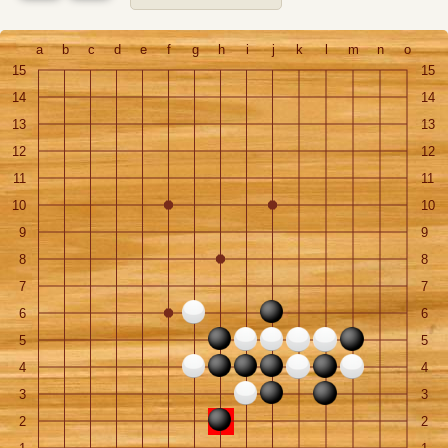
a
b
c
d
e
f
g
h
i
j
k
l
m
n
o
15
15
14
14
13
13
12
12
11
11
10
10
9
9
8
8
7
7
6
6
5
5
4
4
3
3
2
2