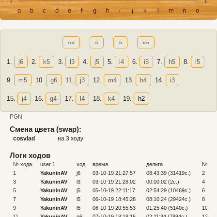
1
1
a
b
c
d
e
f
g
h
i
j
k
l
m
n
o
««
«
»
»»
1.
j6
2.
k5
3.
l3
4.
j5
5.
i4
6.
i5
7.
h5
8.
l5
9.
m5
10.
g6
11.
j3
12.
m4
13.
h4
14.
i3
15.
j4
16.
g4
17.
l4
18.
k4
19.
h2
PGN
Смена цвета (swap):
cosvlad
на 3 ходу
Логи ходов
№ хода
user 1
ход
время
дельта
№ хо
1
YakuninAV
j6
03-10-19 21:27:57
08:43:39 (31419c.)
2
3
YakuninAV
l3
03-10-19 21:28:02
00:00:02 (2c.)
4
5
YakuninAV
j5
05-10-19 22:11:17
02:54:29 (10469c.)
6
7
YakuninAV
i5
06-10-19 18:45:28
08:10:24 (29424c.)
8
9
YakuninAV
l5
06-10-19 20:55:53
01:25:40 (5140c.)
10
11
YakuninAV
g6
07-10-19 18:18:16
02:11:34 (7894c.)
12