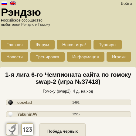
Войти
Рэндзю
Российское сообщество
любителей Рэндзю и Гомоку
Главная
Форум
Новая игра!
Турниры
Новости
Тренировка
Информация
Игроки
1-я лига 6-го Чемпионата сайта по гомоку
swap-2 (игра №37418)
Гомоку (swap2): 4 д. на ход
cosvlad
1491
YakuninAV
1225
Победа черных