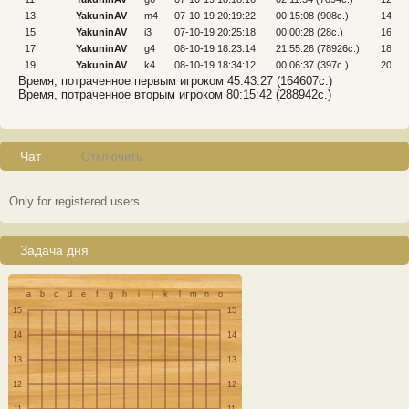
13
YakuninAV
m4
07-10-19 20:19:22
00:15:08 (908c.)
14
15
YakuninAV
i3
07-10-19 20:25:18
00:00:28 (28c.)
16
17
YakuninAV
g4
08-10-19 18:23:14
21:55:26 (78926c.)
18
19
YakuninAV
k4
08-10-19 18:34:12
00:06:37 (397c.)
20
Время, потраченное первым игроком 45:43:27 (164607c.)
Время, потраченное вторым игроком 80:15:42 (288942c.)
Чат
Отключить
Only for registered users
Задача дня
a
b
c
d
e
f
g
h
i
j
k
l
m
n
o
15
15
14
14
13
13
12
12