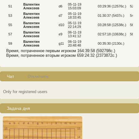
Валентин
05-11-19
51
d6
03:29:36 (12576c.)
52
Алексеев
15:03:09
Валентин
05-11-19
53
d7
01:30:37 (5437c.)
54
Алексеев
18:33:45
Валентин
05-11-19
55
d10
03:28:58 (12538c.)
56
Алексеев
22:14:29
Валентин
06-11-19
57
e9
02:57:18 (10638c.)
58
Алексеев
13:41:12
Валентин
06-11-19
59
g11
00:35:30 (2130c.)
Алексеев
20:48:48
Время, потраченное первым игроком 164:39:58 (592798c.)
Время, потраченное вторым игроком 659:24:32 (2373872c.)
Чат
Отключить
Only for registered users
Задача дня
a
b
c
d
e
f
g
h
i
j
k
l
m
n
o
15
15
14
14