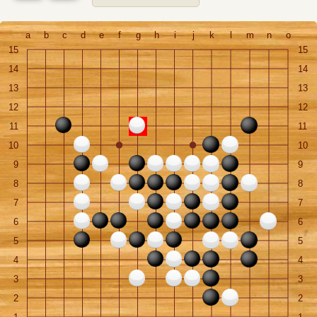
a
b
c
d
e
f
g
h
i
j
k
l
m
n
o
15
15
14
14
13
13
12
12
11
11
10
10
9
9
8
8
7
7
6
6
5
5
4
4
3
3
2
2