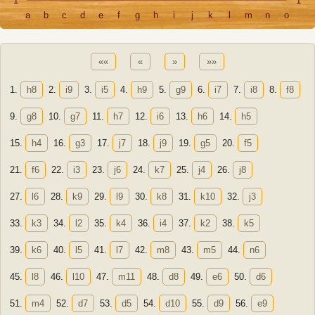
1
1
a
b
c
d
e
f
g
h
i
j
k
l
m
n
o
««
«
»
»»
1.
h8
2.
i9
3.
i5
4.
h9
5.
g9
6.
i7
7.
i8
8.
f8
9.
g8
10.
g7
11.
h7
12.
i6
13.
h6
14.
h5
15.
h4
16.
g3
17.
j7
18.
j9
19.
g5
20.
f5
21.
f6
22.
i3
23.
j6
24.
k7
25.
j4
26.
j8
27.
l6
28.
k9
29.
l9
30.
k8
31.
k10
32.
j3
33.
k3
34.
l2
35.
k4
36.
i4
37.
k2
38.
k5
39.
k6
40.
l5
41.
l7
42.
m8
43.
m5
44.
n6
45.
l8
46.
l10
47.
m11
48.
d8
49.
e6
50.
d6
51.
m4
52.
d7
53.
d5
54.
d10
55.
d9
56.
e9