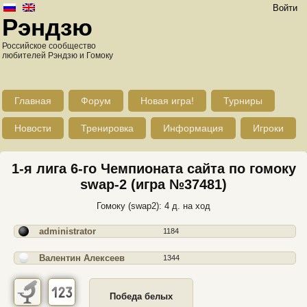
Войти
Рэндзю
Российское сообщество
любителей Рэндзю и Гомоку
Главная
Форум
Новая игра!
Турниры
Новости
Тренировка
Информация
Игроки
1-я лига 6-го Чемпионата сайта по гомоку
swap-2 (игра №37481)
Гомоку (swap2): 4 д. на ход
administrator
1184
Валентин Алексеев
1344
Победа белых