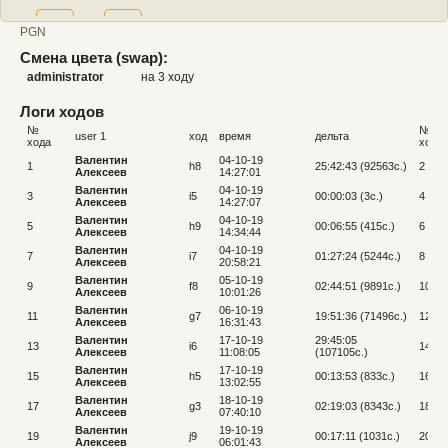
57.
c11
58.
g11
PGN
Смена цвета (swap):
administrator
на 3 ходу
Логи ходов
№
№
user 1
ход
время
дельта
хода
хода
Валентин
04-10-19
1
h8
25:42:43 (92563c.)
2
Алексеев
14:27:01
Валентин
04-10-19
3
i5
00:00:03 (3c.)
4
Алексеев
14:27:07
Валентин
04-10-19
5
h9
00:06:55 (415c.)
6
Алексеев
14:34:44
Валентин
04-10-19
7
i7
01:27:24 (5244c.)
8
Алексеев
20:58:21
Валентин
05-10-19
9
f8
02:44:51 (9891c.)
10
Алексеев
10:01:26
Валентин
06-10-19
11
g7
19:51:36 (71496c.)
12
Алексеев
16:31:43
Валентин
17-10-19
29:45:05
13
i6
14
Алексеев
11:08:05
(107105c.)
Валентин
17-10-19
15
h5
00:13:53 (833c.)
16
Алексеев
13:02:55
Валентин
18-10-19
17
g3
02:19:03 (8343c.)
18
Алексеев
07:40:10
Валентин
19-10-19
19
j9
00:17:11 (1031c.)
20
Алексеев
06:01:43