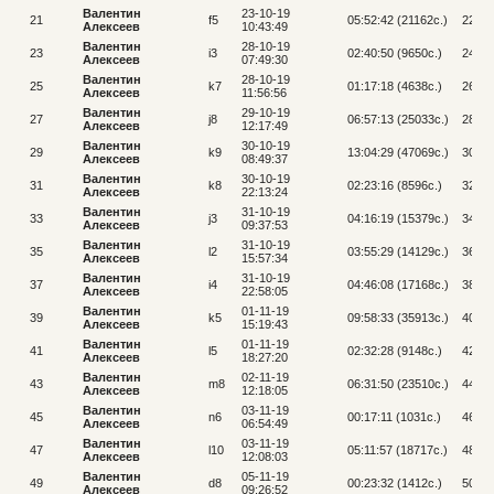
Валентин
23-10-19
21
f5
05:52:42 (21162c.)
22
Алексеев
10:43:49
Валентин
28-10-19
23
i3
02:40:50 (9650c.)
24
Алексеев
07:49:30
Валентин
28-10-19
25
k7
01:17:18 (4638c.)
26
Алексеев
11:56:56
Валентин
29-10-19
27
j8
06:57:13 (25033c.)
28
Алексеев
12:17:49
Валентин
30-10-19
29
k9
13:04:29 (47069c.)
30
Алексеев
08:49:37
Валентин
30-10-19
31
k8
02:23:16 (8596c.)
32
Алексеев
22:13:24
Валентин
31-10-19
33
j3
04:16:19 (15379c.)
34
Алексеев
09:37:53
Валентин
31-10-19
35
l2
03:55:29 (14129c.)
36
Алексеев
15:57:34
Валентин
31-10-19
37
i4
04:46:08 (17168c.)
38
Алексеев
22:58:05
Валентин
01-11-19
39
k5
09:58:33 (35913c.)
40
Алексеев
15:19:43
Валентин
01-11-19
41
l5
02:32:28 (9148c.)
42
Алексеев
18:27:20
Валентин
02-11-19
43
m8
06:31:50 (23510c.)
44
Алексеев
12:18:05
Валентин
03-11-19
45
n6
00:17:11 (1031c.)
46
Алексеев
06:54:49
Валентин
03-11-19
47
l10
05:11:57 (18717c.)
48
Алексеев
12:08:03
Валентин
05-11-19
49
d8
00:23:32 (1412c.)
50
Алексеев
09:26:52