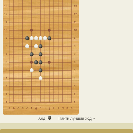
13
13
12
12
11
11
10
10
9
9
8
8
7
7
6
6
5
5
4
4
3
3
2
2
1
1
a
b
c
d
e
f
g
h
i
j
k
l
m
n
o
Ход:
Найти лучший ход »