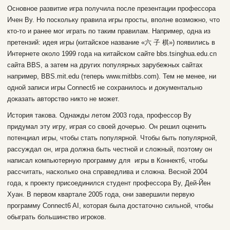
Основное развитие игра получила после презентации профессора
Ичен Ву. Но поскольку правила игры просты, вполне возможно, что
кто-то и ранее мог играть по таким правилам. Например, одна из
претензий: идея игры (китайское название «六 子 棋») появились в
Интернете около 1999 года на китайском сайте bbs.tsinghua.edu.cn
сайта BBS, а затем на других популярных зарубежных сайтах
например, BBS.mit.edu (теперь www.mitbbs.com). Тем не менее, ни
одной записи игры Connect6 не сохранилось и документально
доказать авторство никто не может.
История такова. Однажды летом 2003 года, профессор Ву
придумал эту игру, играя со своей дочерью. Он решил оценить
потенциал игры, чтобы стать популярной. Чтобы быть популярной,
рассуждал он, игра должна быть честной и сложный, поэтому он
написал компьютерную программу для игры в Коннект6, чтобы
рассчитать, насколько она справедлива и сложна. Весной 2004
года, к проекту присоединился студент профессора Ву, Дей-Йен
Хуан. В первом квартале 2005 года, они завершили первую
программу Connect6 AI, которая была достаточно сильной, чтобы
обыграть большинство игроков.