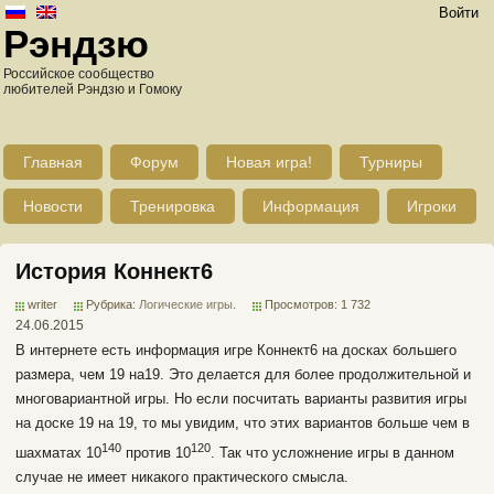
Войти
Рэндзю
Российское сообщество
любителей Рэндзю и Гомоку
Главная
Форум
Новая игра!
Турниры
Новости
Тренировка
Информация
Игроки
История Коннект6
writer
Рубрика:
Логические игры
.
Просмотров: 1 732
24.06.2015
В интернете есть информация игре Коннект6 на досках большего
размера, чем 19 на19. Это делается для более продолжительной и
многовариантной игры. Но если посчитать варианты развития игры
на доске 19 на 19, то мы увидим, что этих вариантов больше чем в
140
120
шахматах 10
против 10
. Так что усложнение игры в данном
случае не имеет никакого практического смысла.