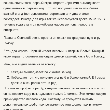
исключением того, первый игрок (играет чёрными) выкладывает
один камень в первый ход. Тот, кто получает шесть или более
камней в ряд (по горизонтали, вертикали или диагонали),
побеждает. Иногда для игры так же используется доска 15 на 15. В
течение года эта игра приобрела массовую популярность в
интернете.
Правила Connect6 очень просты и похожи на традиционную игру
Гомоку.
Есть два игрока. Черный играет первым, и вторым Белый. Каждый
игрок играет с соответствующим цветом камней, как в Go и Гомоку.
Итак, мы видим отличия от гомоку:
Каждый выкладывает по 2 камня за ход.
Побеждает тот, кто получил ряд из 6 и более камней. В Гомоку
должно быть ровно пять в ряд.
По словам профессора Ву, гандикап черных заключается в том, что
он на первом ходу выкладывает только 1 камень. Это компенсирует
преимущество первого хода. Поэтому не требуется никаких
дополнительных дебютных регламентов или фолов, как в гомоку
или в рэндзю.