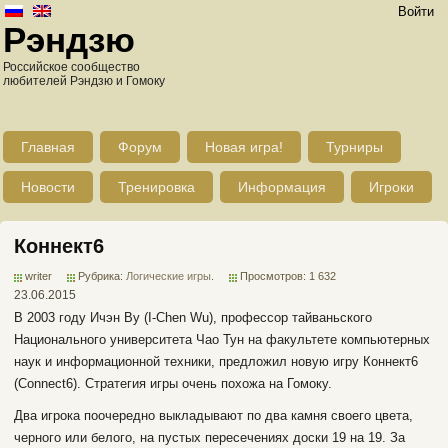
Войти
Рэндзю
Российское сообщество
любителей Рэндзю и Гомоку
Главная
Форум
Новая игра!
Турниры
Новости
Тренировка
Информация
Игроки
Коннект6
writer
Рубрика:
Логические игры
.
Просмотров: 1 632
23.06.2015
В 2003 году Ичэн Ву (I-Chen Wu), профессор тайваньского
Национального университета Чао Тун на факультете компьютерных
наук и информационной техники, предложил новую игру Коннект6
(Connect6). Стратегия игры очень похожа на Гомоку.
Два игрока поочередно выкладывают по два камня своего цвета,
черного или белого, на пустых пересечениях доски 19 на 19. За