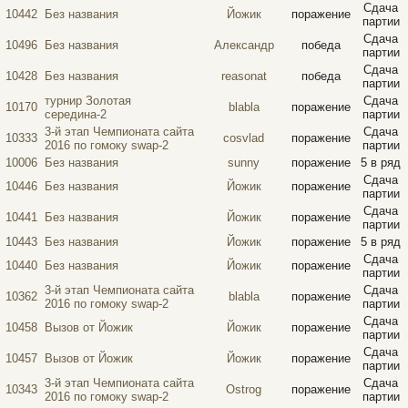
Сдача
10442
Без названия
Йожик
поражение
партии
Сдача
10496
Без названия
Александр
победа
партии
Сдача
10428
Без названия
reasonat
победа
партии
турнир Золотая
Сдача
10170
blabla
поражение
середина-2
партии
3-й этап Чемпионата сайта
Сдача
10333
cosvlad
поражение
2016 по гомоку swap-2
партии
10006
Без названия
sunny
поражение
5 в ряд
Сдача
10446
Без названия
Йожик
поражение
партии
Сдача
10441
Без названия
Йожик
поражение
партии
10443
Без названия
Йожик
поражение
5 в ряд
Сдача
10440
Без названия
Йожик
поражение
партии
3-й этап Чемпионата сайта
Сдача
10362
blabla
поражение
2016 по гомоку swap-2
партии
Сдача
10458
Вызов от Йожик
Йожик
поражение
партии
Сдача
10457
Вызов от Йожик
Йожик
поражение
партии
3-й этап Чемпионата сайта
Сдача
10343
Ostrog
поражение
2016 по гомоку swap-2
партии