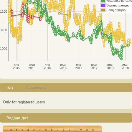
Классика рэндзю
Эдванс рэндзю
Блиц рэндзю
1200
1100
1000
янв
июл
янв
июл
янв
июл
янв
июл
2015
2015
2016
2016
2017
2017
2018
2018
Чат
Отключить
Only for registered users
Задача дня
a
b
c
d
e
f
g
h
i
j
k
l
m
n
o