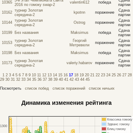
3-й этап Чемпионата сайта
Сдача
10365
valentin612
победа
2016 по гомоку swap-2
партии
турнир Золотая
Сдача
10162
kpotnn
поражение
середина-2
партии
турнир Золотая
Сдача
10144
Ostrog
поражение
середина-2
партии
Сдача
10199
Без названия
Maksimus
победа
партии
турнир Золотая
Георгий
Сдача
10153
поражение
середина-2
Метревели
партии
Сдача
10198
Без названия
Maksimus
победа
партии
турнир Золотая
Сдача
10173
valeriy.habarov
поражение
середина-2
партии
1
2
3
4
5
6
7
8
9
10
11
12
13
14
15
16
17
18
19
20
21
22
23
24
25
26
27
28
29
30
31
32
33
34
35
36
37
38
39
40
41
42
43
44
45
Посмотреть
список побед
список поражений
список ничьих
Динамика изменения рейтинга
Классика гомоку
Эдванс гомоку
1300
Блиц гомоку