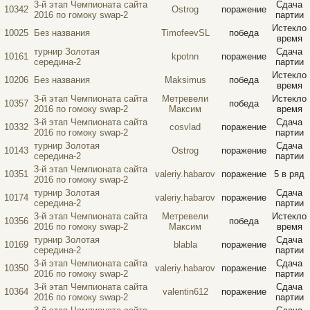
3-й этап Чемпионата сайта
Сдача
10342
Ostrog
поражение
2016 по гомоку swap-2
партии
Истекло
10025
Без названия
TimofeevSL
победа
время
турнир Золотая
Сдача
10161
kpotnn
поражение
середина-2
партии
Истекло
10206
Без названия
Maksimus
победа
время
3-й этап Чемпионата сайта
Метревели
Истекло
10357
победа
2016 по гомоку swap-2
Максим
время
3-й этап Чемпионата сайта
Сдача
10332
cosvlad
поражение
2016 по гомоку swap-2
партии
турнир Золотая
Сдача
10143
Ostrog
поражение
середина-2
партии
3-й этап Чемпионата сайта
10351
valeriy.habarov
поражение
5 в ряд
2016 по гомоку swap-2
турнир Золотая
Сдача
10174
valeriy.habarov
поражение
середина-2
партии
3-й этап Чемпионата сайта
Метревели
Истекло
10356
победа
2016 по гомоку swap-2
Максим
время
турнир Золотая
Сдача
10169
blabla
поражение
середина-2
партии
3-й этап Чемпионата сайта
Сдача
10350
valeriy.habarov
поражение
2016 по гомоку swap-2
партии
3-й этап Чемпионата сайта
Сдача
10364
valentin612
поражение
2016 по гомоку swap-2
партии