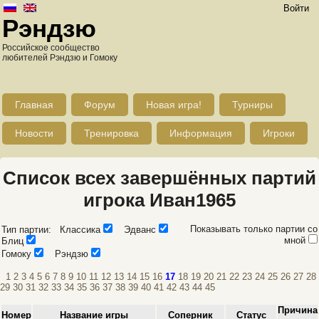
Войти
Рэндзю
Российское сообщество
любителей Рэндзю и Гомоку
Главная
Форум
Новая игра!
Турниры
Новости
Тренировка
Информация
Игроки
Список всех завершённых партий
игрока Иван1965
Показывать только партии со
Тип партии: Классика
Эдванс
мной
Блиц
Гомоку
Рэндзю
1
2
3
4
5
6
7
8
9
10
11
12
13
14
15
16
17
18
19
20
21
22
23
24
25
26
27
28
29
30
31
32
33
34
35
36
37
38
39
40
41
42
43
44
45
Причина
Номер
Название игры
Соперник
Статус