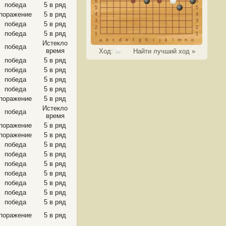
6
6
победа
5 в ряд
5
5
поражение
5 в ряд
4
4
3
3
победа
5 в ряд
2
2
победа
5 в ряд
1
1
a
b
c
d
e
f
g
h
i
j
k
l
m
n
o
Истекло
победа
время
Ход:
Найти лучший ход »
победа
5 в ряд
победа
5 в ряд
победа
5 в ряд
победа
5 в ряд
поражение
5 в ряд
Истекло
победа
время
поражение
5 в ряд
поражение
5 в ряд
победа
5 в ряд
победа
5 в ряд
победа
5 в ряд
победа
5 в ряд
победа
5 в ряд
победа
5 в ряд
победа
5 в ряд
поражение
5 в ряд