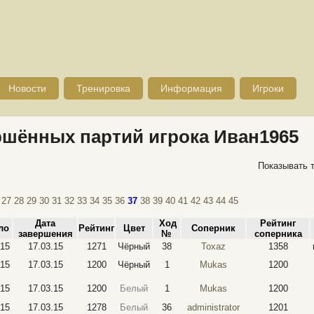
Новости
Тренировка
Информация
Игроки
ршённых партий игрока Иван1965
Показывать 
27
28
29
30
31
32
33
34
35
36
37
38
39
40
41
42
43
44
45
Дата
Ход
Рейтинг
ло
Рейтинг
Цвет
Соперник
завершения
№
соперника
.15
17.03.15
1271
Чёрный
38
Toxaz
1358
.15
17.03.15
1200
Чёрный
1
Mukas
1200
.15
17.03.15
1200
Белый
1
Mukas
1200
.15
17.03.15
1278
Белый
36
administrator
1201