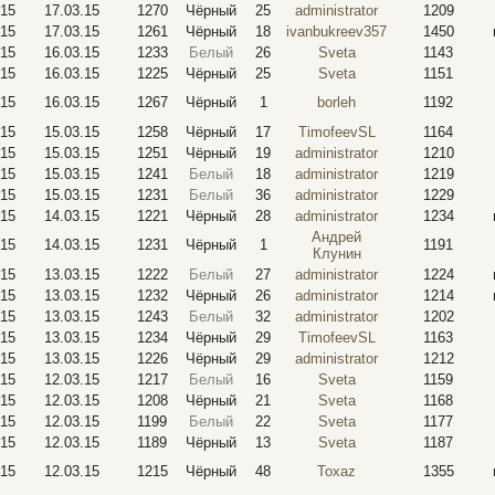
.15
17.03.15
1270
Чёрный
25
administrator
1209
.15
17.03.15
1261
Чёрный
18
ivanbukreev357
1450
.15
16.03.15
1233
Белый
26
Sveta
1143
.15
16.03.15
1225
Чёрный
25
Sveta
1151
.15
16.03.15
1267
Чёрный
1
borleh
1192
.15
15.03.15
1258
Чёрный
17
TimofeevSL
1164
.15
15.03.15
1251
Чёрный
19
administrator
1210
.15
15.03.15
1241
Белый
18
administrator
1219
.15
15.03.15
1231
Белый
36
administrator
1229
.15
14.03.15
1221
Чёрный
28
administrator
1234
Андрей
.15
14.03.15
1231
Чёрный
1
1191
Клунин
.15
13.03.15
1222
Белый
27
administrator
1224
.15
13.03.15
1232
Чёрный
26
administrator
1214
.15
13.03.15
1243
Белый
32
administrator
1202
.15
13.03.15
1234
Чёрный
29
TimofeevSL
1163
.15
13.03.15
1226
Чёрный
29
administrator
1212
.15
12.03.15
1217
Белый
16
Sveta
1159
.15
12.03.15
1208
Чёрный
21
Sveta
1168
.15
12.03.15
1199
Белый
22
Sveta
1177
.15
12.03.15
1189
Чёрный
13
Sveta
1187
.15
12.03.15
1215
Чёрный
48
Toxaz
1355