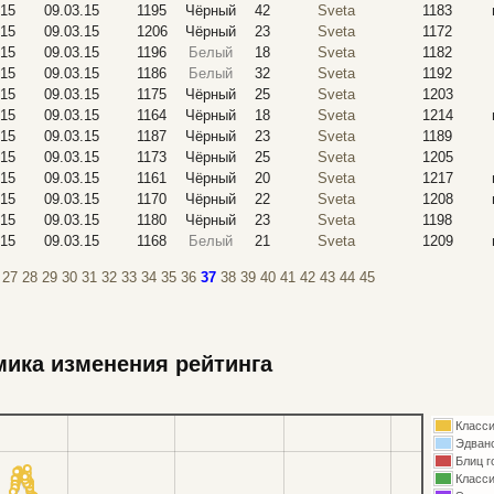
.15
09.03.15
1195
Чёрный
42
Sveta
1183
.15
09.03.15
1206
Чёрный
23
Sveta
1172
.15
09.03.15
1196
Белый
18
Sveta
1182
.15
09.03.15
1186
Белый
32
Sveta
1192
.15
09.03.15
1175
Чёрный
25
Sveta
1203
.15
09.03.15
1164
Чёрный
18
Sveta
1214
.15
09.03.15
1187
Чёрный
23
Sveta
1189
.15
09.03.15
1173
Чёрный
25
Sveta
1205
.15
09.03.15
1161
Чёрный
20
Sveta
1217
.15
09.03.15
1170
Чёрный
22
Sveta
1208
.15
09.03.15
1180
Чёрный
23
Sveta
1198
.15
09.03.15
1168
Белый
21
Sveta
1209
27
28
29
30
31
32
33
34
35
36
37
38
39
40
41
42
43
44
45
ика изменения рейтинга
Класси
Эдван
Блиц г
Класси