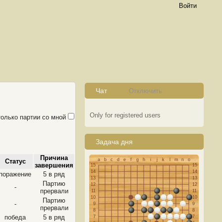
Войти
Чат
Отключить
Only for registered users
только партии со мной
Задача дня
Причина
a
b
c
d
e
f
g
h
i
j
k
l
m
n
o
Статус
завершения
15
15
14
14
поражение
5 в ряд
13
13
Партию
12
12
-
прервали
11
11
10
10
Партию
-
9
9
прервали
8
8
победа
5 в ряд
7
7