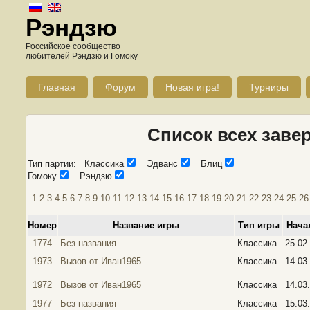
Рэндзю
Российское сообщество
любителей Рэндзю и Гомоку
Главная
Форум
Новая игра!
Турниры
Список всех заве
Тип партии: Классика
Эдванс
Блиц
Гомоку
Рэндзю
1
2
3
4
5
6
7
8
9
10
11
12
13
14
15
16
17
18
19
20
21
22
23
24
25
26
Номер
Название игры
Тип игры
Нача
1774
Без названия
Классика
25.02
1973
Вызов от Иван1965
Классика
14.03
1972
Вызов от Иван1965
Классика
14.03
1977
Без названия
Классика
15.03