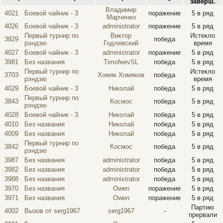
заверш.
Владимир
4021
Боевой чайник - 3
поражение
5 в ряд
Марченко
4026
Боевой чайник - 3
administrator
поражение
5 в ряд
Первый турнир по
Виктор
Истекло
3829
победа
рэндзю
Годлевский
время
4027
Боевой чайник - 3
administrator
поражение
5 в ряд
3981
Без названия
TimofeevSL
победа
5 в ряд
Первый турнир по
Истекло
3703
Хомяк Хомяков
победа
рэндзю
время
4029
Боевой чайник - 3
Николай
победа
5 в ряд
Первый турнир по
3843
Космос
победа
5 в ряд
рэндзю
4028
Боевой чайник - 3
Николай
победа
5 в ряд
4010
Без названия
Николай
победа
5 в ряд
4009
Без названия
Николай
победа
5 в ряд
Первый турнир по
3842
Космос
победа
5 в ряд
рэндзю
3987
Без названия
administrator
победа
5 в ряд
3982
Без названия
administrator
победа
5 в ряд
3988
Без названия
administrator
победа
5 в ряд
3970
Без названия
Owen
поражение
5 в ряд
3971
Без названия
Owen
поражение
5 в ряд
Партию
4002
Вызов от serg1967
serg1967
-
прервали