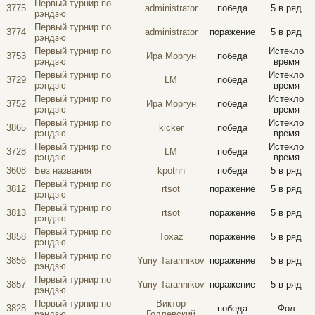
Первый турнир по
3775
administrator
победа
5 в ряд
рэндзю
Первый турнир по
3774
administrator
поражение
5 в ряд
рэндзю
Первый турнир по
Истекло
3753
Ира Моргун
победа
рэндзю
время
Первый турнир по
Истекло
3729
LM
победа
рэндзю
время
Первый турнир по
Истекло
3752
Ира Моргун
победа
рэндзю
время
Первый турнир по
Истекло
3865
kicker
победа
рэндзю
время
Первый турнир по
Истекло
3728
LM
победа
рэндзю
время
3608
Без названия
kpotnn
победа
5 в ряд
Первый турнир по
3812
rtsot
поражение
5 в ряд
рэндзю
Первый турнир по
3813
rtsot
поражение
5 в ряд
рэндзю
Первый турнир по
3858
Toxaz
поражение
5 в ряд
рэндзю
Первый турнир по
3856
Yuriy Tarannikov
поражение
5 в ряд
рэндзю
Первый турнир по
3857
Yuriy Tarannikov
поражение
5 в ряд
рэндзю
Первый турнир по
Виктор
3828
победа
Фол
рэндзю
Годлевский