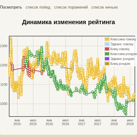
Посмотреть
список побед
список поражений
список ничьих
Динамика изменения рейтинга
Классика гомоку
Эдванс гомоку
1300
Блиц гомоку
Классика рэндзю
Эдванс рэндзю
Блиц рэндзю
1200
1100
1000
янв
июл
янв
июл
янв
июл
янв
июл
2015
2015
2016
2016
2017
2017
2018
2018