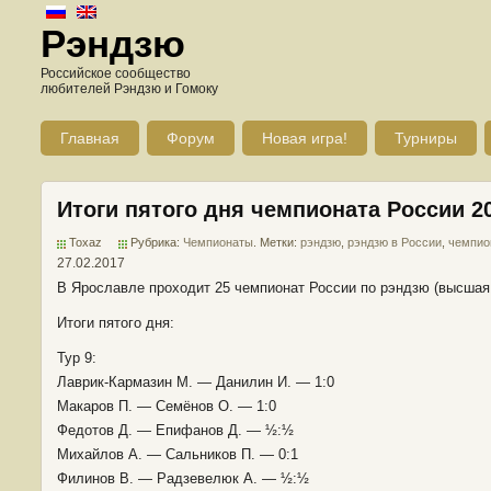
Рэндзю
Российское сообщество
любителей Рэндзю и Гомоку
Главная
Форум
Новая игра!
Турниры
Итоги пятого дня чемпионата России 2
Toxaz
Рубрика:
Чемпионаты
. Метки:
рэндзю
,
рэндзю в России
,
чемпио
27.02.2017
В Ярославле проходит 25 чемпионат России по рэндзю (высшая 
Итоги пятого дня:
Тур 9:
Лаврик-Кармазин М. — Данилин И. — 1:0
Макаров П. — Семёнов О. — 1:0
Федотов Д. — Епифанов Д. — ½:½
Михайлов А. — Сальников П. — 0:1
Филинов В. — Радзевелюк А. — ½:½