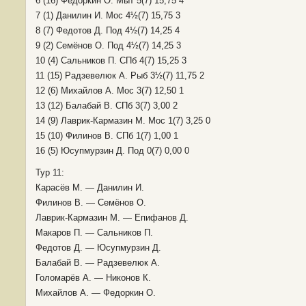
6 (16) Федоркин О. Мыт 5(7) 15,75 4
7 (1) Данилин И. Мос 4½(7) 15,75 3
8 (7) Федотов Д. Под 4½(7) 14,25 4
9 (2) Семёнов О. Под 4½(7) 14,25 3
10 (4) Сальников П. СПб 4(7) 15,25 3
11 (15) Радзевелюк А. Рыб 3½(7) 11,75 2
12 (6) Михайлов А. Мос 3(7) 12,50 1
13 (12) Балабай В. СПб 3(7) 3,00 2
14 (9) Лаврик-Кармазин М. Мос 1(7) 3,25 0
15 (10) Филинов В. СПб 1(7) 1,00 1
16 (5) Юсупмурзин Д. Под 0(7) 0,00 0
Тур 11:
Карасёв М. — Данилин И.
Филинов В. — Семёнов О.
Лаврик-Кармазин М. — Епифанов Д.
Макаров П. — Сальников П.
Федотов Д. — Юсупмурзин Д.
Балабай В. — Радзевелюк А.
Голомарёв А. — Никонов К.
Михайлов А. — Федоркин О.