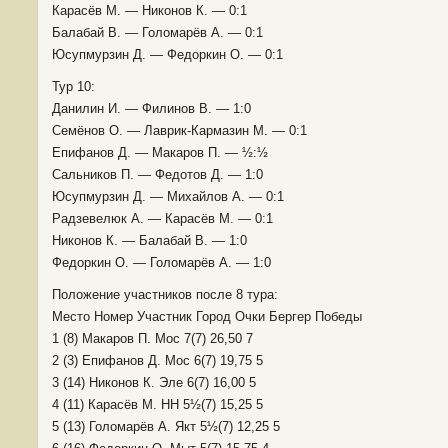
Карасёв М. — Никонов К. — 0:1
Балабай В. — Голомарёв А. — 0:1
Юсупмурзин Д. — Федоркин О. — 0:1
Тур 10:
Данилин И. — Филинов В. — 1:0
Семёнов О. — Лаврик-Кармазин М. — 0:1
Епифанов Д. — Макаров П. — ½:½
Сальников П. — Федотов Д. — 1:0
Юсупмурзин Д. — Михайлов А. — 0:1
Радзевелюк А. — Карасёв М. — 0:1
Никонов К. — Балабай В. — 1:0
Федоркин О. — Голомарёв А. — 1:0
Положение участников после 8 тура:
Место Номер Участник Город Очки Бергер Победы
1 (8) Макаров П. Мос 7(7) 26,50 7
2 (3) Епифанов Д. Мос 6(7) 19,75 5
3 (14) Никонов К. Эле 6(7) 16,00 5
4 (11) Карасёв М. НН 5½(7) 15,25 5
5 (13) Голомарёв А. Якт 5½(7) 12,25 5