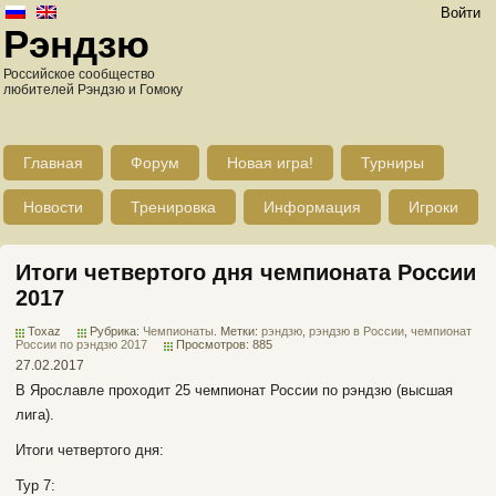
Войти
Рэндзю
Российское сообщество
любителей Рэндзю и Гомоку
Главная
Форум
Новая игра!
Турниры
Новости
Тренировка
Информация
Игроки
Итоги четвертого дня чемпионата России
2017
Toxaz
Рубрика:
Чемпионаты
. Метки:
рэндзю
,
рэндзю в России
,
чемпионат
России по рэндзю 2017
Просмотров: 885
27.02.2017
В Ярославле проходит 25 чемпионат России по рэндзю (высшая
лига).
Итоги четвертого дня:
Тур 7: