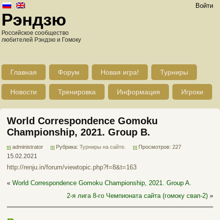
Войти
Рэндзю
Российское сообщество
любителей Рэндзю и Гомоку
Главная
Форум
Новая игра!
Турниры
Новости
Тренировка
Информация
Игроки
World Correspondence Gomoku
Championship, 2021. Group B.
administrator
Рубрика:
Турниры на сайте
.
Просмотров: 227
15.02.2021
http://renju.in/forum/viewtopic.php?f=8&t=163
«
World Correspondence Gomoku Championship, 2021. Group A.
2-я лига 8-го Чемпионата сайта (гомоку свап-2)
»