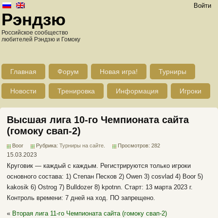
Войти
Рэндзю
Российское сообщество
любителей Рэндзю и Гомоку
Главная
Форум
Новая игра!
Турниры
Новости
Тренировка
Информация
Игроки
Высшая лига 10-го Чемпионата сайта
(гомоку свап-2)
Boor
Рубрика:
Турниры на сайте
.
Просмотров: 282
15.03.2023
Круговик — каждый с каждым. Регистрируются только игроки
основного состава: 1) Степан Песков 2) Owen 3) cosvlad 4) Boor 5)
kakosik 6) Ostrog 7) Bulldozer 8) kpotnn. Старт: 13 марта 2023 г.
Контроль времени: 7 дней на ход. ПО запрещено.
«
Вторая лига 11-го Чемпионата сайта (гомоку свап-2)