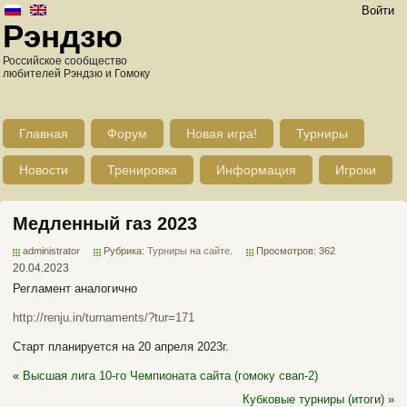
Войти
Рэндзю
Российское сообщество
любителей Рэндзю и Гомоку
Главная
Форум
Новая игра!
Турниры
Новости
Тренировка
Информация
Игроки
Медленный газ 2023
administrator
Рубрика:
Турниры на сайте
.
Просмотров: 362
20.04.2023
Регламент аналогично
http://renju.in/turnaments/?tur=171
Старт планируется на 20 апреля 2023г.
«
Высшая лига 10-го Чемпионата сайта (гомоку свап-2)
Кубковые турниры (итоги)
»