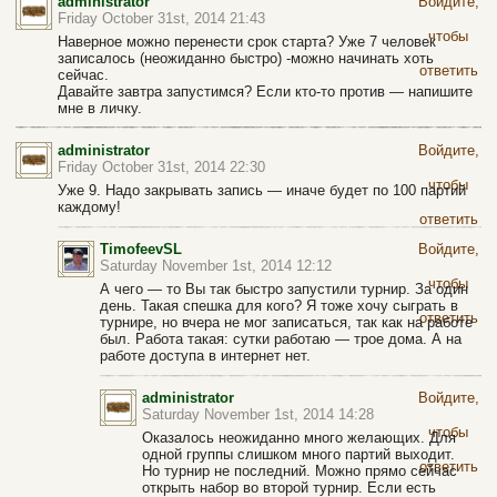
administrator
Войдите,
Friday October 31st, 2014 21:43
чтобы
Наверное можно перенести срок старта? Уже 7 человек
записалось (неожиданно быстро) -можно начинать хоть
ответить
сейчас.
Давайте завтра запустимся? Если кто-то против — напишите
мне в личку.
administrator
Войдите,
Friday October 31st, 2014 22:30
чтобы
Уже 9. Надо закрывать запись — иначе будет по 100 партий
каждому!
ответить
TimofeevSL
Войдите,
Saturday November 1st, 2014 12:12
чтобы
А чего — то Вы так быстро запустили турнир. За один
день. Такая спешка для кого? Я тоже хочу сыграть в
ответить
турнире, но вчера не мог записаться, так как на работе
был. Работа такая: сутки работаю — трое дома. А на
работе доступа в интернет нет.
administrator
Войдите,
Saturday November 1st, 2014 14:28
чтобы
Оказалось неожиданно много желающих. Для
одной группы слишком много партий выходит.
ответить
Но турнир не последний. Можно прямо сейчас
открыть набор во второй турнир. Если есть