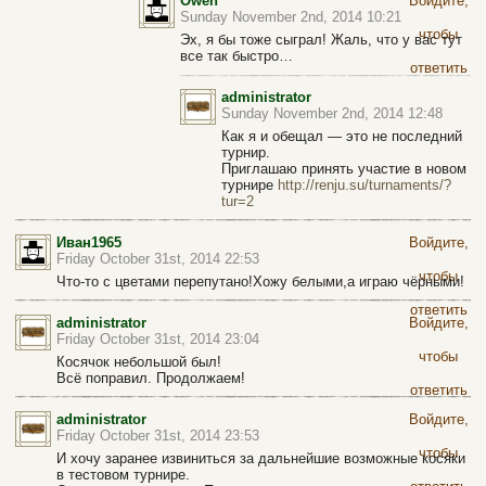
Owen
Войдите,
Sunday November 2nd, 2014 10:21
чтобы
Эх, я бы тоже сыграл! Жаль, что у вас тут
все так быстро…
ответить
administrator
Sunday November 2nd, 2014 12:48
Как я и обещал — это не последний
турнир.
Приглашаю принять участие в новом
турнире
http://renju.su/turnaments/?
tur=2
Иван1965
Войдите,
Friday October 31st, 2014 22:53
чтобы
Что-то с цветами перепутано!Хожу белыми,а играю чёрными!
ответить
administrator
Войдите,
Friday October 31st, 2014 23:04
чтобы
Косячок небольшой был!
Всё поправил. Продолжаем!
ответить
administrator
Войдите,
Friday October 31st, 2014 23:53
чтобы
И хочу заранее извиниться за дальнейшие возможные косяки
в тестовом турнире.