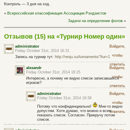
Контроль — 3 дня на ход.
«
Всероссийская классификация Ассоциации Рэндзистов
Задачи на определение фолов
»
Отзывов (15) на «Турнир Номер один»
administrator
Войдите,
Friday October 31st, 2014 16:31
чтобы
Запись на турнир тут:
http://renju.su/turnaments/?tur=1
ответить
alexandr
Войдите,
Friday October 31st, 2014 18:25
чтобы
Интересно, а почему не видно список записавшихся
игроков?
ответить
administrator
Войдите,
Friday October 31st, 2014 19:39
чтобы
Потому что конфиденциально!
Мне-то видно
допустим. Хотя думаю, что можно и всем
ответить
показать список. Согласен. Прикручу потом
список.