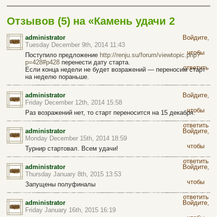
Отзывов (5) на «Камень удачи 2
(swap2)»
administrator
Войдите,
Tuesday December 9th, 2014 11:43
чтобы
Поступило предложение
http://renju.su/forum/viewtopic.php?
p=428#p428
перенести дату старта.
ответить
Если конца недели не будет возражений — переносим старт
на неделю пораньше.
administrator
Войдите,
Friday December 12th, 2014 15:58
чтобы
Раз возражений нет, то старт переносится на 15 декабря.
ответить
administrator
Войдите,
Monday December 15th, 2014 18:59
чтобы
Турнир стартовал. Всем удачи!
ответить
administrator
Войдите,
Thursday January 8th, 2015 13:53
чтобы
Запущены полуфиналы
ответить
administrator
Войдите,
Friday January 16th, 2015 16:19