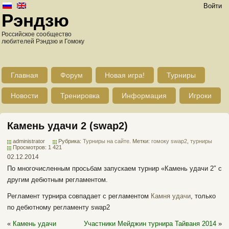
Войти
Рэндзю
Российское сообщество
любителей Рэндзю и Гомоку
Главная
Форум
Новая игра!
Турниры
Новости
Тренировка
Информация
Игроки
Камень удачи 2 (swap2)
administrator
Рубрика:
Турниры на сайте
. Метки:
гомоку swap2
,
турниры
Просмотров: 1 421
02.12.2014
По многочисленным просьбам запускаем турнир «Камень удачи 2″ с
другим дебютным регламентом.
Регламент турнира совпадает с регламентом
Камня удачи
, только
по дебютному регламенту swap2
«
Камень удачи
Участники Мейджин турнира Тайваня 2014
»