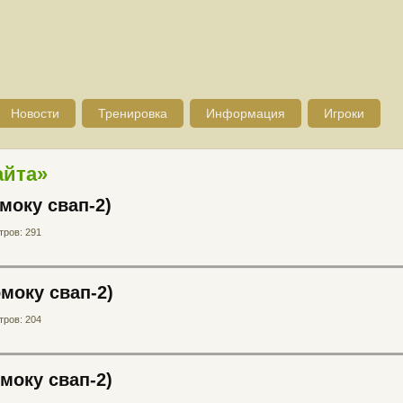
Новости
Тренировка
Информация
Игроки
айта»
моку свап-2)
ров: 291
омоку свап-2)
ров: 204
моку свап-2)