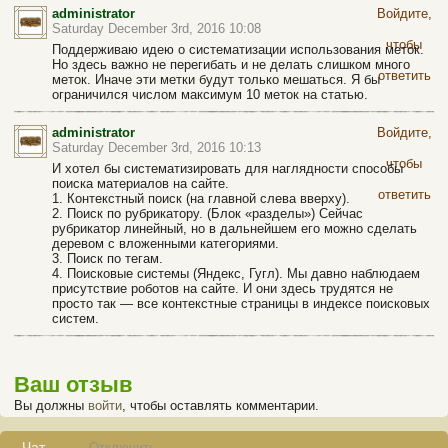
использование меток»
administrator
Войдите,
Saturday December 3rd, 2016 10:08
чтобы
Поддерживаю идею о систематизации использования меток.
Но здесь важно не перегибать и не делать слишком много
ответить
меток. Иначе эти метки будут только мешаться. Я бы
ограничился числом максимум 10 меток на статью.
administrator
Войдите,
Saturday December 3rd, 2016 10:13
чтобы
И хотел бы систематизировать для наглядности способы
поиска материалов на сайте.
ответить
1. Контекстный поиск (на главной слева вверху).
2. Поиск по рубрикатору. (Блок «разделы») Сейчас
рубрикатор линейный, но в дальнейшем его можно сделать
деревом с вложенными категориями.
3. Поиск по тегам.
4. Поисковые системы (Яндекс, Гугл). Мы давно наблюдаем
присутствие роботов на сайте. И они здесь трудятся не
просто так — все контекстные страницы в индексе поисковых
систем.
Ваш отзыв
Вы должны
войти
, чтобы оставлять комментарии.
Чат
Отключить