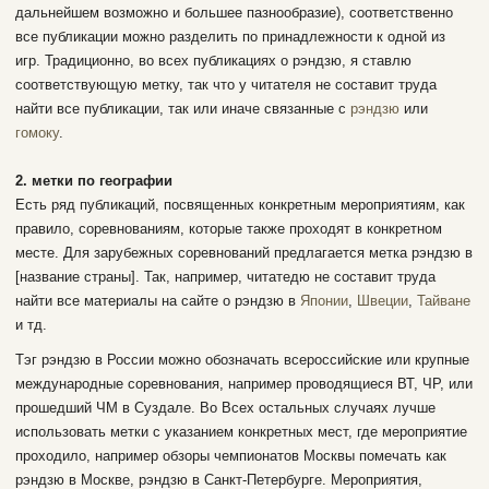
дальнейшем возможно и большее пазнообразие), соответственно
все публикации можно разделить по принадлежности к одной из
игр. Традиционно, во всех публикациях о рэндзю, я ставлю
соответствующую метку, так что у читателя не составит труда
найти все публикации, так или иначе связанные с
рэндзю
или
гомоку
.
2. метки по географии
Есть ряд публикаций, посвященных конкретным мероприятиям, как
правило, соревнованиям, которые также проходят в конкретном
месте. Для зарубежных соревнований предлагается метка рэндзю в
[название страны]. Так, например, читатедю не составит труда
найти все материалы на сайте о рэндзю в
Японии
,
Швеции
,
Тайване
и тд.
Тэг рэндзю в России можно обозначать всероссийские или крупные
международные соревнования, например проводящиеся ВТ, ЧР, или
прошедший ЧМ в Суздале. Во Всех остальных случаях лучше
использовать метки с указанием конкретных мест, где мероприятие
проходило, например обзоры чемпионатов Москвы помечать как
рэндзю в Москве, рэндзю в Санкт-Петербурге. Мероприятия,