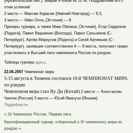
(Архангельская обл.), набрав 9 очков из 11-ти. Поздравляем его с
этим успехом!
2 место — Максим Карасев (Нижний Новгород) — 8,5;
3 место — Айво Олль (Эстония) — 8.
Призеры турнира, а также Микк Обликас (Эстония), Егор Сердюков
(Подюга), Павел Вершинин (Вологда), Павел Сальников (С-
Петербург), Артём Меркулов (Подюга) и Сегей Артемьев (С-
Петербург), занявшие соответственно 4 — 9 места, получают право
участвовать в Высшей лиге чемпионата России по рэндзю.
Таблица турнира
здесь
.
22.06.2007
Чемпионат мира
5-15 августа в Тюмени состоялся
10-й ЧЕМПИОНАТ МИРА
по рэндзю
Чемпионом мира стал
Ву Ди (Китай)
2 место — Константин
Чингин (Россия) 3 место — Юсий Ямагучи (Япония)
Подробности
«
16 Чемпионат России. Первая лига.
Квалификационный турнир, отборочный к XI чемпионату мира по
рэндзю
»