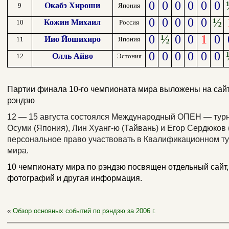
0
0
0
0
0
0
Окабэ Хироши
9
Япония
0
0
0
0
0
½
Кожин Михаил
10
Россия
0
½
0
0
1
0
Иио Йошихиро
11
Япония
0
0
0
0
0
0
Олль Айво
12
Эстония
Партии финала 10-го чемпионата мира выложены на сай
рэндзю
12 — 15 августа состоялся Международный ОПЕН — турн
Осуми (Япония), Лин Хуанг-ю (Тайвань) и Егор Сердюков 
персональное право участвовать в Квалификационном т
мира.
10 чемпионату мира по рэндзю посвящен отдельный
сайт
фотографий и другая информация.
«
Обзор основных событий по рэндзю за 2006 г.