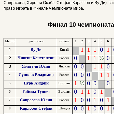
Саврасова, Хироши Окабэ, Стефан Карлссон и Ву Ди), за
право Играть в Финале Чемпионата мира.
Финал 10 чемпионата
Место
участники
страна
1
2
3
4
5
6
1
1
1
0
1
1
Ву Ди
Китай
0
1
1
½
0
2
Чингин Константин
Россия
0
0
1
1
0
3
Ямагучи Юсий
Япония
0
0
0
1
1
Сушков Владимир
4
Россия
1
½
0
0
0
Пурк Андрий
5
Эстония
0
1
1
0
1
Таймла Туннет
6
Эстония
1
0
0
1
0
1
Саврасова Юлия
7
Россия
0
0
1
0
0
1
Карлссон Стефан
8
Швеция