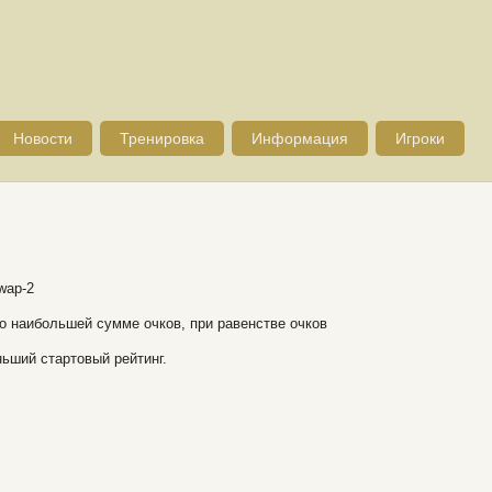
Новости
Тренировка
Информация
Игроки
wap-2
о наибольшей сумме очков, при равенстве очков
ньший стартовый рейтинг.