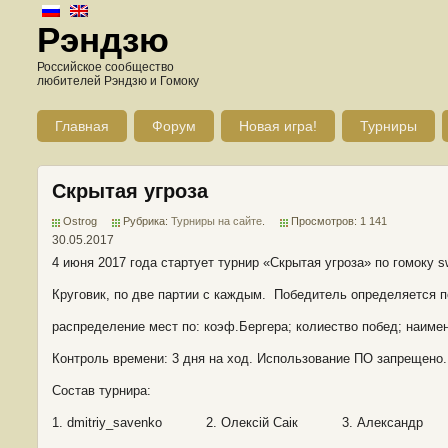
Рэндзю
Российское сообщество
любителей Рэндзю и Гомоку
Главная
Форум
Новая игра!
Турниры
Скрытая угроза
Ostrog
Рубрика:
Турниры на сайте
.
Просмотров: 1 141
30.05.2017
4 июня 2017 года стартует турнир «Скрытая угроза» по гомоку s
Круговик, по две партии с каждым. Победитель определяется п
распределение мест по: коэф.Бергера; колиество побед; наиме
Контроль времени: 3 дня на ход. Использование ПО запрещено.
Состав турнира:
1. dmitriy_savenko 2. Олексiй Саiк 3. Александр