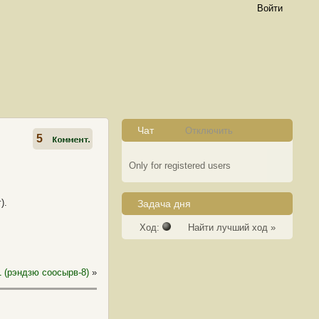
Войти
Чат
Отключить
5
Only for registered users
).
Задача дня
Ход:
Найти лучший ход »
 (рэндзю соосырв-8)
»