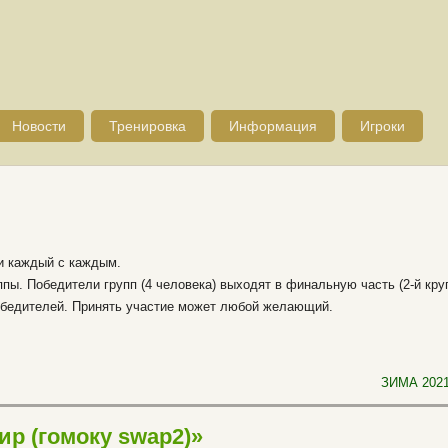
Новости
Тренировка
Информация
Игроки
ии каждый с каждым.
пы. Победители групп (4 человека) выходят в финальную часть (2-й круг
обедителей. Принять участие может любой желающий.
ЗИМА 2021
р (гомоку swap2)»