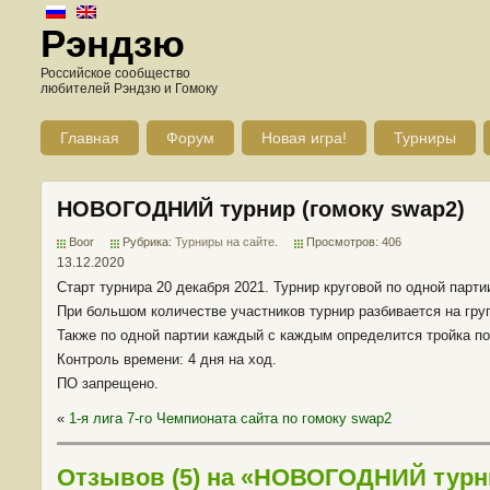
Рэндзю
Российское сообщество
любителей Рэндзю и Гомоку
Главная
Форум
Новая игра!
Турниры
НОВОГОДНИЙ турнир (гомоку swap2)
Boor
Рубрика:
Турниры на сайте
.
Просмотров: 406
13.12.2020
Старт турнира 20 декабря 2021. Турнир круговой по одной парт
При большом количестве участников турнир разбивается на груп
Также по одной партии каждый с каждым определится тройка п
Контроль времени: 4 дня на ход.
ПО запрещено.
«
1-я лига 7-го Чемпионата сайта по гомоку swap2
Отзывов (5) на «НОВОГОДНИЙ турни