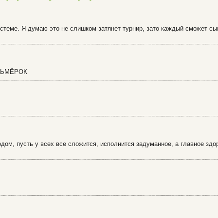
стеме. Я думаю это не слишком затянет турнир, зато каждый сможет сы
ОСЬМЁРОК
дом, пусть у всех все сложится, исполнится задуманное, а главное здор