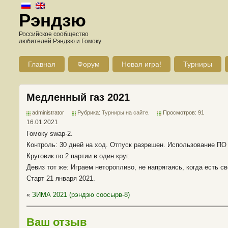
Рэндзю
Российское сообщество
любителей Рэндзю и Гомоку
Главная
Форум
Новая игра!
Турниры
Медленный газ 2021
administrator
Рубрика:
Турниры на сайте
.
Просмотров: 91
16.01.2021
Гомоку swap-2.
Контроль: 30 дней на ход. Отпуск разрешен. Использование ПО
Круговик по 2 партии в один круг.
Девиз тот же: Играем неторопливо, не напрягаясь, когда есть с
Старт 21 января 2021.
«
ЗИМА 2021 (рэндзю соосырв-8)
Ваш отзыв