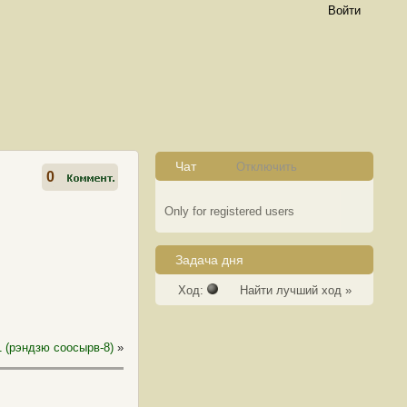
Войти
Чат
Отключить
0
Only for registered users
Задача дня
Ход:
Найти лучший ход »
 (рэндзю соосырв-8)
»