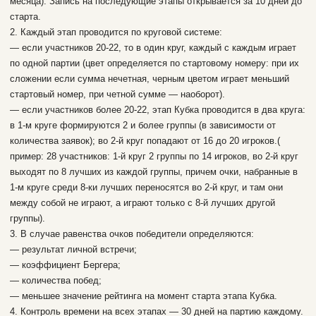
месяца). Запись на последующие этапы открывается за 10 дней до
старта.
2. Каждый этап проводится по круговой системе:
— если участников 20-22, то в один круг, каждый с каждым играет
по одной партии (цвет определяется по стартовому номеру: при их
сложении если сумма нечетная, черным цветом играет меньший
стартовый номер, при четной сумме — наоборот).
— если участников более 20-22, этап Кубка проводится в два круга:
в 1-м круге формируются 2 и более группы (в зависимости от
количества заявок); во 2-й круг попадают от 16 до 20 игроков.(
пример: 28 участников: 1-й круг 2 группы по 14 игроков, во 2-й круг
выходят по 8 лучших из каждой группы, причем очки, набранные в
1-м круге среди 8-ки лучших переносятся во 2-й круг, и там они
между собой не играют, а играют только с 8-й лучших другой
группы).
3. В случае равенства очков победители определяются:
— результат личной встречи;
— коэффициент Бергера;
— количества побед;
— меньшее значение рейтинга на момент старта этапа Кубка.
4. Контроль времени на всех этапах — 30 дней на партию каждому.