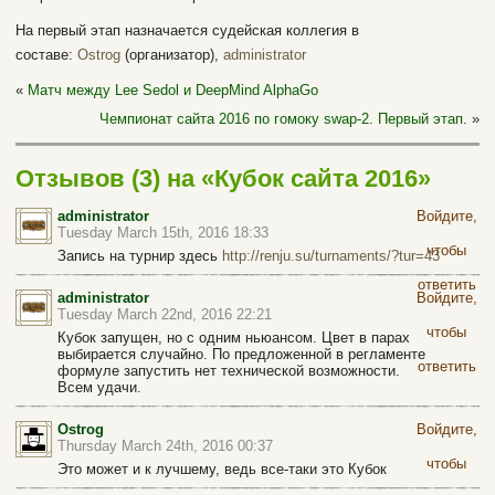
На первый этап назначается судейская коллегия в
составе:
Ostrog
(организатор),
administrator
«
Матч между Lee Sedol и DeepMind AlphaGo
Чемпионат сайта 2016 по гомоку swap-2. Первый этап.
»
Отзывов (3) на «Кубок сайта 2016»
administrator
Войдите,
Tuesday March 15th, 2016 18:33
чтобы
Запись на турнир здесь
http://renju.su/turnaments/?tur=43
ответить
administrator
Войдите,
Tuesday March 22nd, 2016 22:21
чтобы
Кубок запущен, но с одним ньюансом. Цвет в парах
выбирается случайно. По предложенной в регламенте
ответить
формуле запустить нет технической возможности.
Всем удачи.
Ostrog
Войдите,
Thursday March 24th, 2016 00:37
чтобы
Это может и к лучшему, ведь все-таки это Кубок