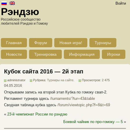
Войти
Рэндзю
Российское сообщество
любителей Рэндзю и Гомоку
Главная
Форум
Новая игра!
Турниры
Новости
Тренировка
Информация
Игроки
Кубок сайта 2016 — 2й этап
administrator
Рубрика:
Турниры на сайте
.
Просмотров: 2 475
04.05.2016
Открываем запись на второй этап Кубка по гомоку свап-2.
Регламент турнира здесь
/turnaments/?tur=43&table
Сводная таблица кубка здесь
/forum/viewtopic.php?f=8&t=69
«
23-й чемпионат России по рэндзю
Боевой чайник по про-гомоку — 5
»