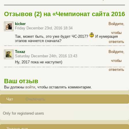
Отзывов (2) на «Чемпионат сайта 2016
по рэндзю Соосырв-8 3-й этап»
kicker
Войдите,
Friday December 23rd, 2016 18:34
чтобы
Так, может быть, это уже будет ЧС-2017?
И нумерация
этапов начнется сначала?
ответить
Toxaz
Войдите,
Saturday December 24th, 2016 13:43
чтобы
Ну, 2017 пока не наступил)
ответить
Ваш отзыв
Вы должны
войти
, чтобы оставлять комментарии.
Чат
Отключить
Only for registered users
Задача дня