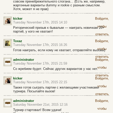
совсем пренебрежительного слогана… (Есть же, например,
жаргонные варианты dummy и rookie с разным смыслом.
Хотя, может я не прав)
kicker
Войдите,
Tuesday November 17th, 2015 14:10
чтобы
Риторический призыв к бывалым — наиграть новичкам 20+
партий, у кого не хватает!
ответить
Toxaz
Войдите,
Tuesday November 17th, 2015 16:26
чтобы
Готов наиграть, если кому не хватает, отправляйте вызовы)
ответить
administrator
Войдите,
Tuesday November 17th, 2015 21:59
чтобы
Со жребием будет. Сейчас других вариантов у нас нет.
ответить
kicker
Войдите,
Tuesday November 17th, 2015 22:15
чтобы
Также готов сыграть партии с желающими участниками
турнира. Посылайте вызов!
ответить
administrator
Войдите,
Saturday November 21st, 2015 12:16
чтобы
Турнир стартовал! Всем удачи!