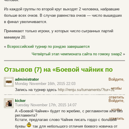
Из каждой группы по второй круг выходят 2 человека, набравшие
больше всех очков. В случае равенства очков — число вышедших
в финал увеличивается.
Принимают только игроки, у которых число сыгранных партий
минимум 20.
«
Всероссийский турнир по рэндзю завершается
Четвёртый этап чемпионата сайта по гомоку swap2
»
Отзывов (7) на «Боевой чайник по
рэндзю»
administrator
Войдите,
Monday November 16th, 2015 22:03
чтобы
Запись на турнир здесь
http://renju.su/turnaments/?tur=31
ответить
kicker
Войдите,
Tuesday November 17th, 2015 14:07
чтобы
А «Боевой Чайник» будет по жребию, с регламентом или без
регламента?
ответить
Кстати, предлагаю слово Чайник писать гордо с большой
буквы
так для небольшого отличия боевого новичка от