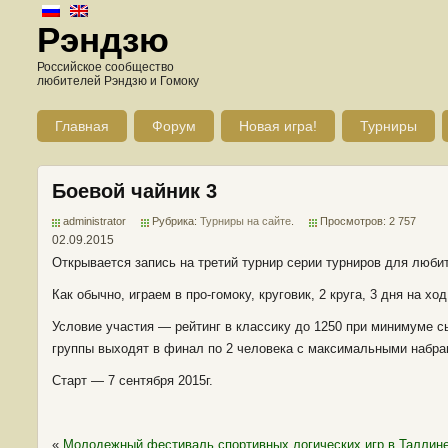
Рэндзю
Российское сообщество
любителей Рэндзю и Гомоку
Главная
Форум
Новая игра!
Турниры
Боевой чайник 3
administrator
Рубрика:
Турниры на сайте
.
Просмотров: 2 757
02.09.2015
Открывается запись на третий турнир серии турниров для люби
Как обычно, играем в про-гомоку, круговик, 2 круга, 3 дня на ход
Условие участия — рейтинг в классику до 1250 при минимуме сы
группы выходят в финал по 2 человека с максимальными набра
Старт — 7 сентября 2015г.
«
Молодежный фестиваль спортивных логических игр в Таллин