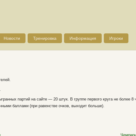
Новости
Тренировка
Информация
Игроки
телей.
.
гранных партий на сайте — 20 штук. В группе первого круга не более 8 
нными баллами (при равенстве очков, выходит больше).
е
Чемпион