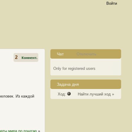
Войти
Чат
Отключить
2
Only for registered users
Задача дня
Ход:
Найти лучший ход »
человек. Из каждой
аты мира по рэндзю
»