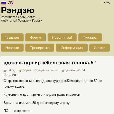
Войти
Рэндзю
Российское сообщество
любителей Рэндзю и Гомоку
Главная
Форум
Новая игра!
Турниры
Новости
Тренировка
Информация
Игроки
адванс-турнир «Железная голова-5″
Ostrog
Рубрика:
Турниры на сайте
.
Просмотров: 94
25.02.2019
Открывается запись на адванс-турнир «Железная голова-5″ по
гомоку swap2.
Круговик по две партии с каждым разным цветом.
Время на партию: 50 дней каждому игроку.
ПО — разрешено.