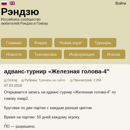
Войти
Рэндзю
Российское сообщество
любителей Рэндзю и Гомоку
Главная
Форум
Новая игра!
Турниры
Новости
Тренировка
Информация
Игроки
адванс-турнир «Железная голова-4″
Ostrog
Рубрика:
Турниры на сайте
.
Просмотров: 2 256
07.03.2018
Открывается запись на адванс-турнир «Железная голова-4″ по
гомоку swap2.
Круговик по две партии с каждым разным цветом.
Время на партию: 50 дней каждому игроку.
ПО — разрешено.