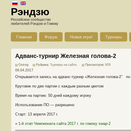
Рэндзю
Российское сообщество
любителей Рэндзю и Гомоку
Главная
Форум
Новая игра!
Турниры
Адванс-турнир Железная голова-2
Ostrog
Рубрика:
Турниры на сайте
.
Просмотров: 970
06.04.2017
Открывается запись на адванс-турнир «Железная голова-2″ по
Круговик по две партии с каждым разным цветом
Время на партию: 50 дней каждому игроку
Использование ПО — разрешено
Старт: 13 апреля 2017 г.
«
1-й этап Чемпионата сайта 2017 г. по гомоку swap-2