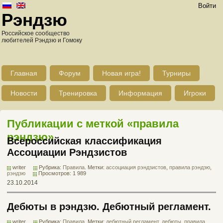
Войти
Рэндзю
Российское сообщество
любителей Рэндзю и Гомоку
Главная
Форум
Новая игра!
Турниры
Новости
Тренировка
Информация
Игроки
Публикации с меткой «правила
рэндзю»
Всероссийская классификация
Ассоциации Рэндзистов
writer
Рубрика:
Правила
. Метки:
ассоциация рэндзистов
,
правила рэндзю
,
рэндзю
Просмотров: 1 989
23.10.2014
Дебюты в рэндзю. Дебютный регламент.
writer
Рубрика:
Правила
. Метки:
дебютный регламент
,
дебюты
,
правила