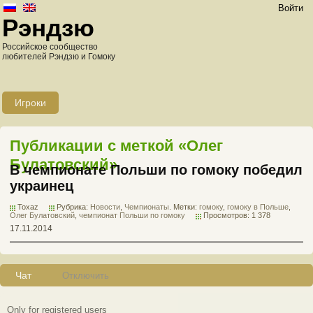
Войти
Рэндзю
Российское сообщество
любителей Рэндзю и Гомоку
Игроки
Публикации с меткой «Олег
Булатовский»
В чемпионате Польши по гомоку победил
украинец
Toxaz
Рубрика:
Новости
,
Чемпионаты
. Метки:
гомоку
,
гомоку в Польше
,
Олег Булатовский
,
чемпионат Польши по гомоку
Просмотров: 1 378
17.11.2014
Чат
Отключить
Only for registered users