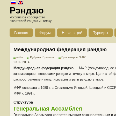
Рэндзю
Российское сообщество
любителей Рэндзю и Гомоку
Главная
Форум
Новая игра!
Турниры
Международная федерация рэндзю
writer
Рубрика:
Правила
.
Просмотров: 3 466
23.09.2014
Международная федерация рэндзю
— МФР (международное наз
занимающаяся вопросами рэндзю и гомоку в мире. Цели этой ф
распространение и популяризация игры в рэндзю в мире.
МФР основана в 1988 г. в Стокгольме Японией, Швецией и СССР
МФР с 1991 г.
Структура
Генеральная Ассамблея
Генеральная Ассамблея является высшим законодательным и и