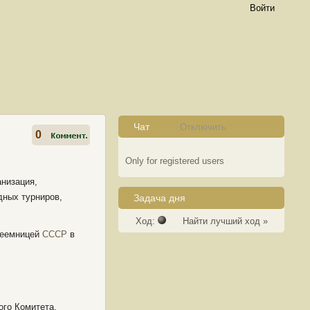
Войти
Чат
Отключить
0
Only for registered users
анизация,
дных турниров,
Задача дня
Ход:
Найти лучший ход »
преемницей
СССР
в
го Комитета,