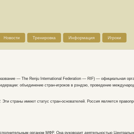
Новости
Тренировка
Информация
Игроки
вание — The Renju International Federation — RIF) — официальная орг
едерации: объединение стран-игроков в рэндзю, проведение междунаро
. Эти страны имеют статус стран-основателей. Россия является право
сполнительным органом МФР. Она руководит деятельностью Центрально