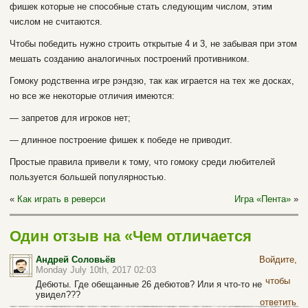
фишек которые не способные стать следующим числом, этим
числом не считаются.
Чтобы победить нужно строить открытые 4 и 3, не забывая при этом
мешать созданию аналогичных построений противником.
Гомоку родственна игре рэндзю, так как играется на тех же досках,
но все же некоторые отличия имеются:
— запретов для игроков нет;
— длинное построение фишек к победе не приводит.
Простые правила привели к тому, что гомоку среди любителей
пользуется большей популярностью.
«
Как играть в реверси
Игра «Пента»
»
Один отзыв на «Чем отличается
рэндзю и гомоку»
Андрей Соловьёв
Войдите,
Monday July 10th, 2017 02:03
чтобы
Дебюты. Где обещанные 26 дебютов? Или я что-то не
увидел???
ответить