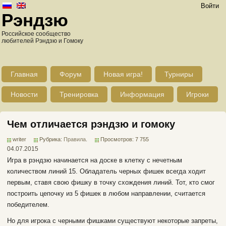
Войти
Рэндзю
Российское сообщество
любителей Рэндзю и Гомоку
Главная
Форум
Новая игра!
Турниры
Новости
Тренировка
Информация
Игроки
Чем отличается рэндзю и гомоку
writer
Рубрика:
Правила
.
Просмотров: 7 755
04.07.2015
Игра в рэндзю начинается на доске в клетку с нечетным
количеством линий 15. Обладатель черных фишек всегда ходит
первым, ставя свою фишку в точку схождения линий. Тот, кто смог
построить цепочку из 5 фишек в любом направлении, считается
победителем.
Но для игрока с черными фишками существуют некоторые запреты,