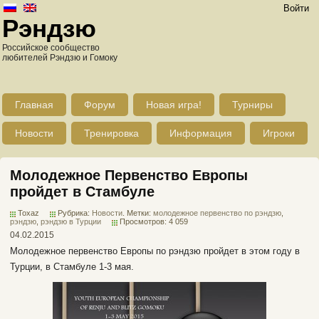
Войти
Рэндзю
Российское сообщество
любителей Рэндзю и Гомоку
Главная
Форум
Новая игра!
Турниры
Новости
Тренировка
Информация
Игроки
Молодежное Первенство Европы
пройдет в Стамбуле
Toxaz
Рубрика:
Новости
. Метки:
молодежное первенство по рэндзю
,
рэндзю
,
рэндзю в Турции
Просмотров: 4 059
04.02.2015
Молодежное первенство Европы по рэндзю пройдет в этом году в
Турции, в Стамбуле 1-3 мая.