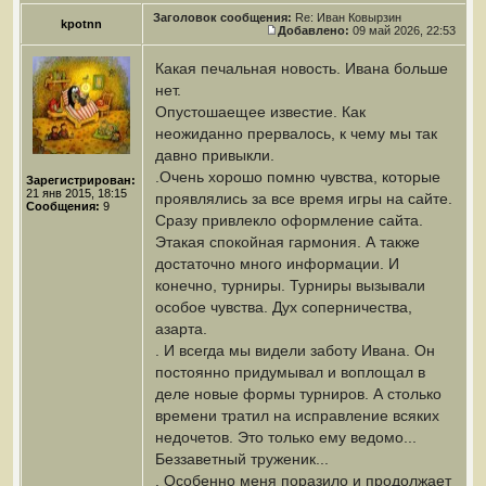
Заголовок сообщения:
Re: Иван Ковырзин
kpotnn
Добавлено:
09 май 2026, 22:53
Какая печальная новость. Ивана больше
нет.
Опустошаещее известие. Как
неожиданно прервалось, к чему мы так
давно привыкли.
.Очень хорошо помню чувства, которые
Зарегистрирован:
21 янв 2015, 18:15
проявлялись за все время игры на сайте.
Сообщения:
9
Сразу привлекло оформление сайта.
Этакая спокойная гармония. А также
достаточно много информации. И
конечно, турниры. Турниры вызывали
особое чувства. Дух соперничества,
азарта.
. И всегда мы видели заботу Ивана. Он
постоянно придумывал и воплощал в
деле новые формы турниров. А столько
времени тратил на исправление всяких
недочетов. Это только ему ведомо...
Беззаветный труженик...
. Особенно меня поразило и продолжает