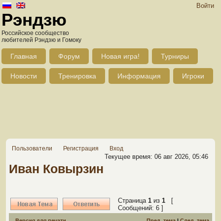
Войти
Рэндзю
Российское сообщество
любителей Рэндзю и Гомоку
Главная
Форум
Новая игра!
Турниры
Новости
Тренировка
Информация
Игроки
Пользователи
Регистрация
Вход
Текущее время: 06 авг 2026, 05:46
Иван Ковырзин
Страница
1
из
1
[
Сообщений: 6 ]
Версия для печати
Пред. тема
|
След. тема