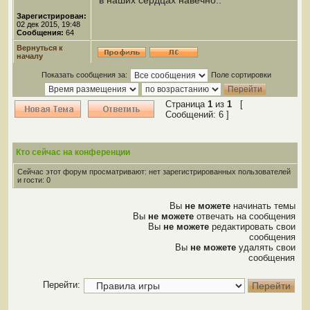
в наших сердцах навечно..
Зарегистрирован:
02 дек 2015, 19:48
Сообщения:
64
Вернуться к
началу
Показать сообщения за:
Поле сортировки
Страница
1
из
1
[
Сообщений: 6 ]
Кто сейчас на конференции
Сейчас этот форум просматривают: нет зарегистрированных пользователей
и гости: 0
Вы
не можете
начинать темы
Вы
не можете
отвечать на сообщения
Вы
не можете
редактировать свои
сообщения
Вы
не можете
удалять свои
сообщения
Перейти: