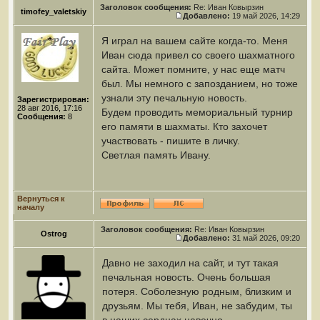
Заголовок сообщения:
Re: Иван Ковырзин
timofey_valetskiy
Добавлено:
19 май 2026, 14:29
Я играл на вашем сайте когда-то. Меня
Иван сюда привел со своего шахматного
сайта. Может помните, у нас еще матч
был. Мы немного с запозданием, но тоже
узнали эту печальную новость.
Зарегистрирован:
28 авг 2016, 17:16
Будем проводить мемориальный турнир
Сообщения:
8
его памяти в шахматы. Кто захочет
участвовать - пишите в личку.
Светлая память Ивану.
Вернуться к
началу
Заголовок сообщения:
Re: Иван Ковырзин
Ostrog
Добавлено:
31 май 2026, 09:20
Давно не заходил на сайт, и тут такая
печальная новость. Очень большая
потеря. Соболезную родным, близким и
друзьям. Мы тебя, Иван, не забудим, ты