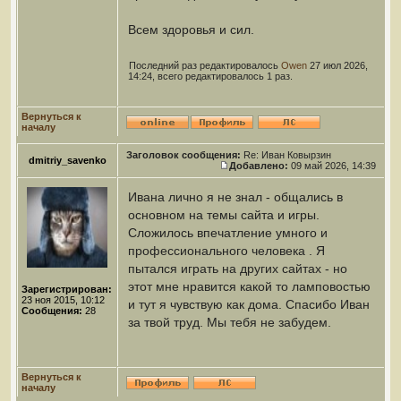
Всем здоровья и сил.
Последний раз редактировалось
Owen
27 июл 2026,
14:24, всего редактировалось 1 раз.
Вернуться к
началу
Заголовок сообщения:
Re: Иван Ковырзин
dmitriy_savenko
Добавлено:
09 май 2026, 14:39
Ивана лично я не знал - общались в
основном на темы сайта и игры.
Сложилось впечатление умного и
профессионального человека . Я
пытался играть на других сайтах - но
этот мне нравится какой то ламповостью
Зарегистрирован:
23 ноя 2015, 10:12
и тут я чувствую как дома. Спасибо Иван
Сообщения:
28
за твой труд. Мы тебя не забудем.
Вернуться к
началу