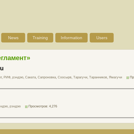
News
Training
Information
Users
егламент»
ku
нт
,
РИФ
,
рэндзю
,
Саката
,
Сапроновка
,
Соосырв
,
Тарагучи
,
Таранников
,
Ямагучи
Пр
эндзю
,
рэндзю
Просмотров: 4,276