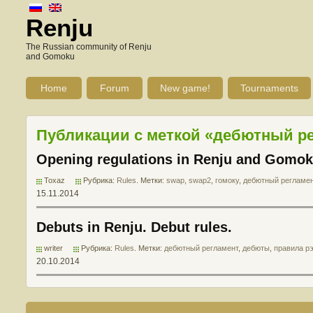
Renju
The Russian community of Renju
and Gomoku
Home
Forum
New game!
Tournaments
Публикации с меткой «дебютный р
Opening regulations in Renju and Gomo
Toxaz
Рубрика:
Rules
. Метки:
swap
,
swap2
,
гомоку
,
дебютный регламе
15.11.2014
Debuts in Renju. Debut rules.
writer
Рубрика:
Rules
. Метки:
дебютный регламент
,
дебюты
,
правила р
20.10.2014