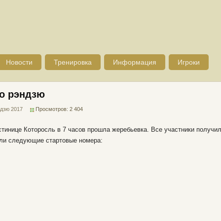
Новости
Тренировка
Информация
Игроки
по рэндзю
ндзю 2017
Просмотров: 2 404
тинице Которосль в 7 часов прошла жеребьевка. Все участники получил
или следующие стартовые номера: