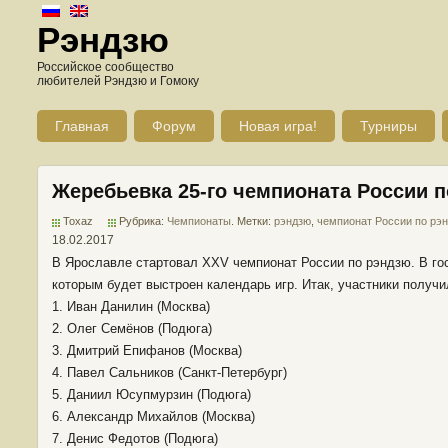
Рэндзю
Российское сообщество
любителей Рэндзю и Гомоку
Главная
Форум
Новая игра!
Турниры
Жеребьевка 25-го чемпионата России 
Toxaz
Рубрика:
Чемпионаты
. Метки:
рэндзю
,
чемпионат России по рэ
18.02.2017
В Ярославле стартовал XXV чемпионат России по рэндзю. В гос
которым будет выстроен календарь игр. Итак, участники получ
1. Иван Данилин (Москва)
2. Олег Семёнов (Подюга)
3. Дмитрий Епифанов (Москва)
4. Павел Сальников (Санкт-Петербург)
5. Даниил Юсупмурзин (Подюга)
6. Александр Михайлов (Москва)
7. Денис Федотов (Подюга)