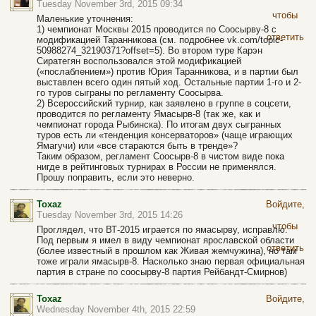
Tuesday November 3rd, 2015 09:34
чтобы
Маленькие уточнения:
1) чемпионат Москвы 2015 проводится по Соосырву-8 с
ответить
модификацией Таранникова (см. подробнее vk.com/topic-
50988274_32190371?offset=5). Во втором туре Карэн
Сиратегян воспользовался этой модификацией
(«послаблением») против Юрия Таранникова, и в партии был
выставлен всего один пятый ход. Остальные партии 1-го и 2-
го туров сыграны по регламенту Соосырва.
2) Всероссийский турнир, как заявлено в группе в соцсети,
проводится по регламенту Ямасырв-8 (так же, как и
чемпионат города Рыбинска). По итогам двух сыгранных
туров есть ли «тенденция консерваторов» (чаще играющих
Ямагучи) или «все стараются быть в тренде»?
Таким образом, регламент Соосырв-8 в чистом виде пока
нигде в рейтинговых турнирах в России не применялся.
Прошу поправить, если это неверно.
Toxaz
Войдите,
Tuesday November 3rd, 2015 14:26
чтобы
Проглядел, что ВТ-2015 играется по ямасырву, исправлю.
Под первым я имел в виду чемпионат ярославской области
ответить
(более известный в прошлом как Живая жемчужина), но там
тоже играли ямасырв-8. Насколько знаю первая официальная
партия в стране по соосырву-8 партия Рейбандт-Смирнов)
Toxaz
Войдите,
Wednesday November 4th, 2015 22:59