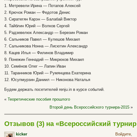
1. Метревели Ирина — Потапов Алексей
2. Крючок Роман — Федотов Денис
3. Сиратегян Карэн — Балабай Виктор
4. Тайблин Юрий — Волков Сергей
5. Радзевелюк Александр — Березин Роман
6. Сальников Павел — Кулешов Михаил
7. Сальникова Нонна — Лисютин Александр
8. Кацев Илья — Филинов Владимир
9. Понежин Геннадий — Микрюков Михаил
10. Семёнов Олег — Лапин Иван
11. Таранников Юрий — Румянцева Екатерина
12. Юсупмурзин Даниил — Никонова Наталья
Будем держать посетителей renju.in в курсе событий.
«
Теоретические пособия прошлого
Второй день Всероссийского турнира-2015
»
Отзывов (3) на «Всероссийский турнир
по рэндзю — на старт»
kicker
Войдите,