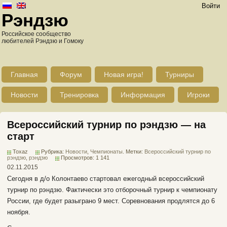
Войти
Рэндзю
Российское сообщество
любителей Рэндзю и Гомоку
Главная
Форум
Новая игра!
Турниры
Новости
Тренировка
Информация
Игроки
Всероссийский турнир по рэндзю — на
старт
Toxaz
Рубрика:
Новости
,
Чемпионаты
. Метки:
Всероссийский турнир по
рэндзю
,
рэндзю
Просмотров: 1 141
02.11.2015
Сегодня в д/о Колонтаево стартовал ежегодный всероссийский
турнир по рэндзю. Фактически это отборочный турнир к чемпионату
России, где будет разыграно 9 мест. Соревнования продлятся до 6
ноября.