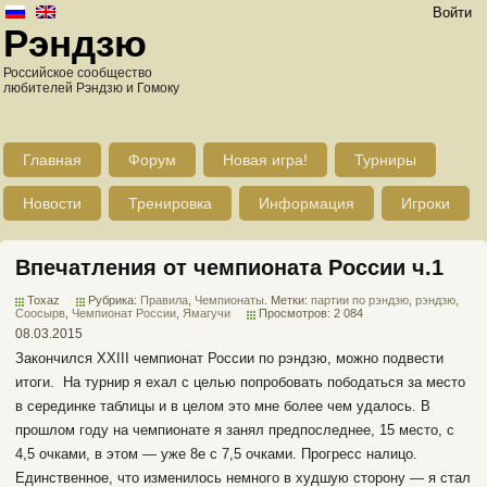
Войти
Рэндзю
Российское сообщество
любителей Рэндзю и Гомоку
Главная
Форум
Новая игра!
Турниры
Новости
Тренировка
Информация
Игроки
Впечатления от чемпионата России ч.1
Toxaz
Рубрика:
Правила
,
Чемпионаты
. Метки:
партии по рэндзю
,
рэндзю
,
Соосырв
,
Чемпионат России
,
Ямагучи
Просмотров: 2 084
08.03.2015
Закончился XXIII чемпионат России по рэндзю, можно подвести
итоги. На турнир я ехал с целью попробовать пободаться за место
в серединке таблицы и в целом это мне более чем удалось. В
прошлом году на чемпионате я занял предпоследнее, 15 место, с
4,5 очками, в этом — уже 8е с 7,5 очками. Прогресс налицо.
Единственное, что изменилось немного в худшую сторону — я стал