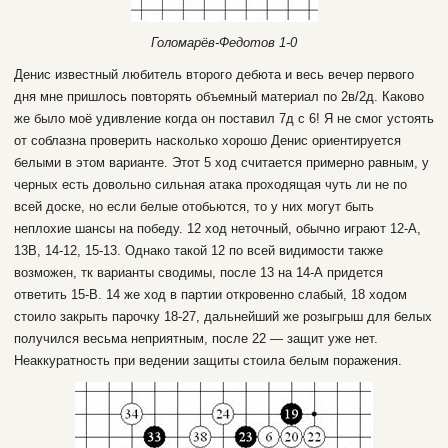
Голомарёв-Федотов 1-0
Денис известный любитель второго дебюта и весь вечер первого
дня мне пришлось повторять объемный материал по 2в/2д. Каково
же было моё удивление когда он поставил 7д с 6! Я не смог устоять
от соблазна проверить насколько хорошо Денис ориентируется
белыми в этом варианте. Этот 5 ход считается примерно равным, у
черных есть довольно сильная атака проходящая чуть ли не по
всей доске, но если белые отобьются, то у них могут быть
неплохие шансы на победу. 12 ход неточный, обычно играют 12-А,
13В, 14-12, 15-13. Однако такой 12 по всей видимости также
возможен, тк варианты сводимы, после 13 на 14-А придется
ответить 15-В. 14 же ход в партии откровенно слабый, 18 ходом
стоило закрыть парочку 18-27, дальнейший же розыгрыш для белых
получился весьма неприятным, после 22 — защит уже нет.
Неаккуратность при ведении защиты стоила белым поражения.