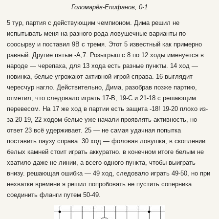
Голомарёв-Епифанов, 0-1
5 тур, партия с действующим чемпионом. Дима решил не
испытывать меня на разного рода ловушечные варианты по
соосырву и поставил 9В с тремя. Этот 5 известный как примерно
равный. Другие пятые -А,7. Розыгрыш с 8 по 12 ходы именуется в
народе — черепаха, для 13 хода есть разные пункты. 14 ход —
новинка, белые угрожают активной игрой справа. 16 выглядит
чересчур нагло. Действительно, Дима, разобрав позже партию,
отметил, что следовало играть 17-В, 19-С и 21-18 с решающим
перевесом. На 17 же ход в партии есть защита -18! 19-20 плохо из-
за 20-19, 22 ходом белые уже начали проявлять активность, но
ответ 23 всё удерживает. 25 — не самая удачная попытка
поставить паузу справа. 30 ход — фоловая ловушка, в скоплении
белых камней стоит играть аккуратно. в конечном итоге белым не
хватило даже не линии, а всего одного пункта, чтобы выиграть
внизу. решающая ошибка — 49 ход, следовало играть 49-50, но при
нехватке времени я решил попробовать не пустить соперника
соединить фланги путем 50-49.