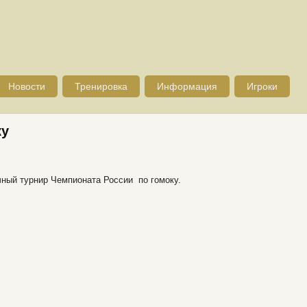
Новости
Тренировка
Информация
Игроки
ку
очный турнир Чемпионата России по гомоку.