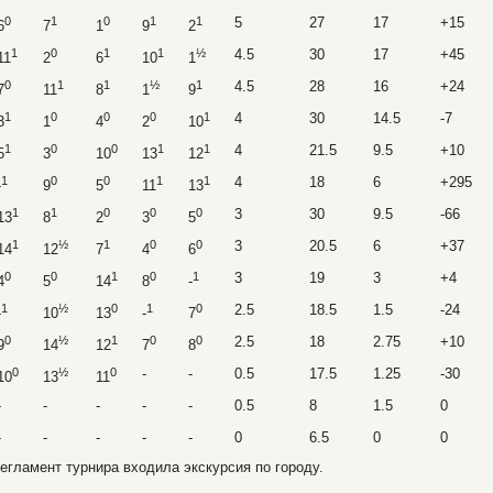
0
1
0
1
1
5
27
17
+15
6
7
1
9
2
1
0
1
1
½
4.5
30
17
+45
11
2
6
10
1
0
1
1
½
1
4.5
28
16
+24
7
11
8
1
9
1
0
0
0
1
4
30
14.5
-7
3
1
4
2
10
1
0
0
1
1
4
21.5
9.5
+10
5
3
10
13
12
1
0
0
1
1
4
18
6
+295
-
9
5
11
13
1
1
0
0
0
3
30
9.5
-66
13
8
2
3
5
1
½
1
0
0
3
20.5
6
+37
14
12
7
4
6
0
0
1
0
1
3
19
3
+4
4
5
14
8
-
1
½
0
1
0
2.5
18.5
1.5
-24
-
10
13
-
7
0
½
1
0
0
2.5
18
2.75
+10
9
14
12
7
8
0
½
0
-
-
0.5
17.5
1.25
-30
10
13
11
-
-
-
-
-
0.5
8
1.5
0
-
-
-
-
-
0
6.5
0
0
егламент турнира входила экскурсия по городу.