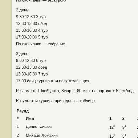
По окончании — экскурсия
2 день:
9:30-12:30 3 тур
12.30-13.30 обед
13:30-16:30 4 тур
17:00-20:00 5 тур
По окончании — собрание
3 день:
9:30-12:30 6 тур
12.30-13.30 обед
13:30-16:30 7 тур
17:00 блиц-турнир для всех желающих.
Регламент: Швейцарка, Swap 2, 80 мин. на партию + 5 сек/ход.
Результаты турнира приведены в таблице.
Раунд
#
Имя
1
2
1
Денис Качаев
1
1
12
9
2
Михаил Ломакин
1
1
15
5