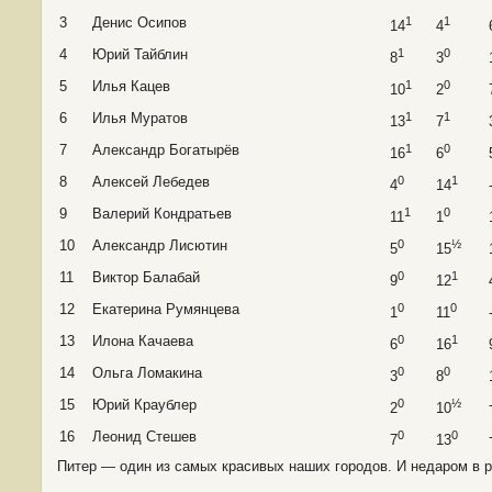
3
Денис Осипов
1
1
14
4
4
Юрий Тайблин
1
0
8
3
5
Илья Кацев
1
0
10
2
6
Илья Муратов
1
1
13
7
7
Александр Богатырёв
1
0
16
6
8
Алексей Лебедев
0
1
4
14
9
Валерий Кондратьев
1
0
11
1
10
Александр Лисютин
0
½
5
15
11
Виктор Балабай
0
1
9
12
12
Екатерина Румянцева
0
0
1
11
13
Илона Качаева
0
1
6
16
14
Ольга Ломакина
0
0
3
8
15
Юрий Краублер
0
½
2
10
16
Леонид Стешев
0
0
7
13
Питер — один из самых красивых наших городов. И недаром в р