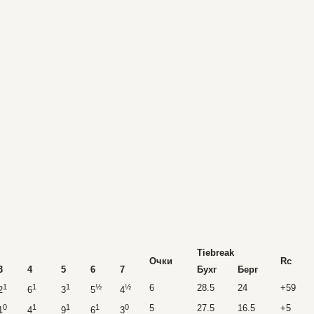
Tiebreak
Очки
Rc
3
4
5
6
7
Бухг
Берг
1
1
1
½
½
6
28.5
24
+59
2
6
3
5
4
0
1
1
1
0
5
27.5
16.5
+5
1
4
9
6
3