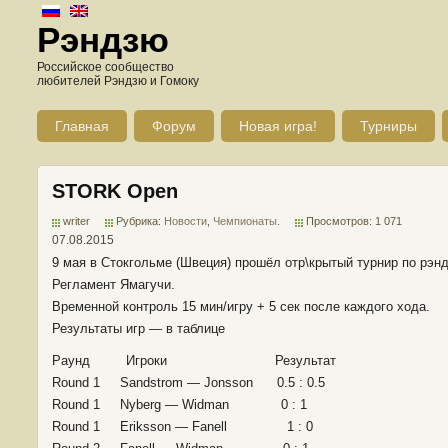
Рэндзю
Российское сообщество
любителей Рэндзю и Гомоку
Главная
Форум
Новая игра!
Турниры
STORK Open
writer
Рубрика:
Новости
,
Чемпионаты
.
Просмотров: 1 071
07.08.2015
9 мая в Стокгольме (Швеция) прошёл отр\крытый турнир по рэн
Регламент Ямагучи.
Временной контроль 15 мин/игру + 5 сек после каждого хода.
Результаты игр — в таблице
Раунд Игроки Результат
Round 1 Sandstrom — Jonsson 0.5 : 0.5
Round 1 Nyberg — Widman 0 : 1
Round 1 Eriksson — Fanell 1 : 0